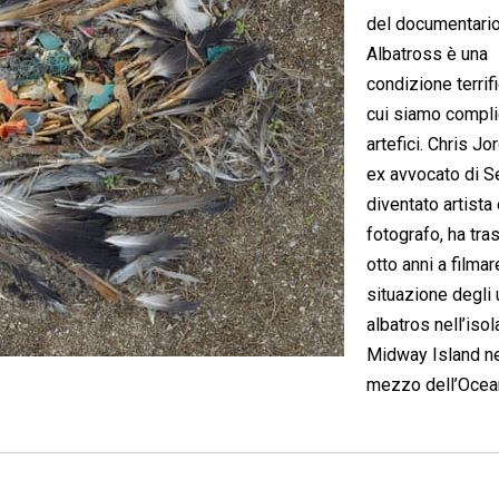
del documentari
Albatross è una
condizione terrif
cui siamo compli
artefici. Chris Jo
ex avvocato di S
diventato artista
fotografo, ha tra
otto anni a filmar
situazione degli 
albatros nell’isol
Midway Island n
mezzo dell’Oce