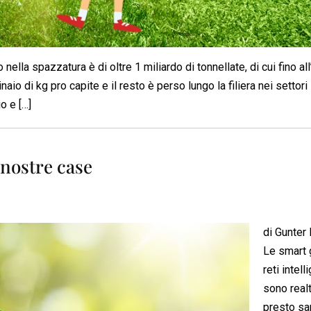
nella spazzatura è di oltre 1 miliardo di tonnellate, di cui fino al
o di kg pro capite e il resto è perso lungo la filiera nei settori
o e […]
nostre case
di Gunter 
Le smart g
reti intelli
sono real
presto sa