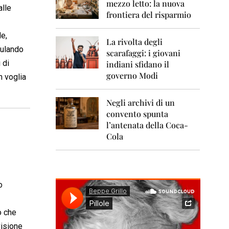
0
mezzo letto: la nuova
alle
1
frontiera del risparmio
1
e,
2
La rivolta degli
0
ulando
scarafaggi: i giovani
1
 di
indiani sfidano il
2
governo Modi
 voglia
2
0
Negli archivi di un
1
convento spunta
3
l’antenata della Coca-
2
Cola
0
1
4
2
o
0
1
5
o che
visione
2