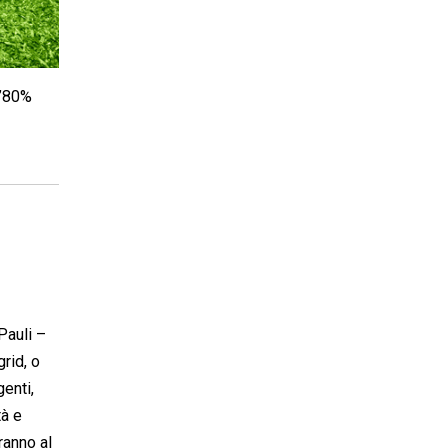
l’80%
Pauli –
rid, o
genti,
tà e
ranno al