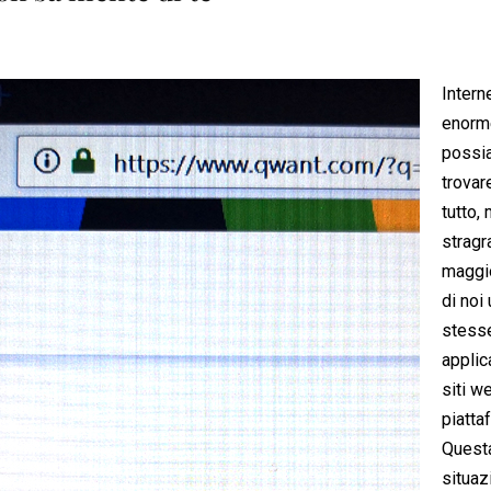
Intern
enorm
possi
trovar
tutto,
stragr
maggi
di noi
stess
applic
siti w
piatta
Quest
situaz