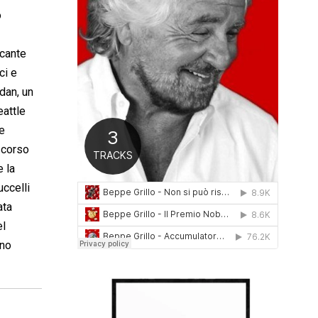
0
o
1
6
icante
ci e
rdan, un
eattle
 e
scorso
e la
uccelli
ata
el
ano