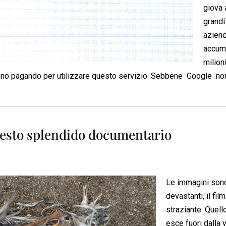
giova 
grandi
aziend
accum
milioni
no pagando per utilizzare questo servizio. Sebbene Google non
questo splendido documentario
Le immagini son
devastanti, il film
straziante. Quell
esce fuori dalla 