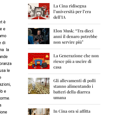
0
6
La Cina ridisegna
l’università per l’era
2
dell’IA
0
et è
0
e e
7
Elon Musk: “Tra dieci
amo
anni il denaro potrebbe
2
non servire più”
e di
0
0
 ma la
8
La Generazione che non
ande
riesce più a uscire di
2
oranza
casa
0
 usa le
0
9
e
Gli allevamenti di polli
azioni,
stanno alimentando i
2
eb e
0
batteri della diarrea
1
umana
forme.
0
a
2
In Cina ora si affitta
ione