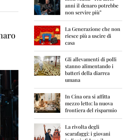
0
anni il denaro potrebbe
6
non servire più”
2
0
La Generazione che non
0
enaro
7
riesce più a uscire di
casa
2
0
0
Gli allevamenti di polli
8
stanno alimentando i
batteri della diarrea
2
umana
0
0
9
In Cina ora si affitta
mezzo letto: la nuova
2
frontiera del risparmio
0
1
0
La rivolta degli
scarafaggi: i giovani
2