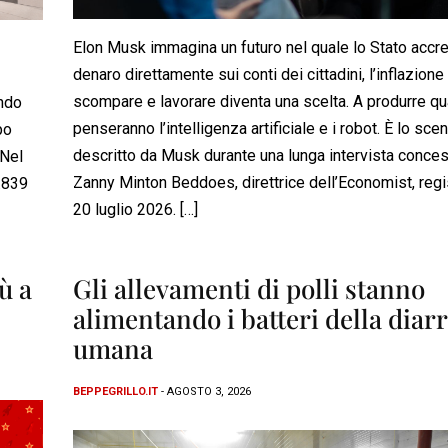
Elon Musk immagina un futuro nel quale lo Stato accre
denaro direttamente sui conti dei cittadini, l’inflazione
scompare e lavorare diventa una scelta. A produrre qu
ando
penseranno l’intelligenza artificiale e i robot. È lo scen
po
descritto da Musk durante una lunga intervista conce
 Nel
Zanny Minton Beddoes, direttrice dell’Economist, regis
1.839
20 luglio 2026. […]
ù a
Gli allevamenti di polli stanno
alimentando i batteri della diar
umana
BEPPEGRILLO.IT
- AGOSTO 3, 2026