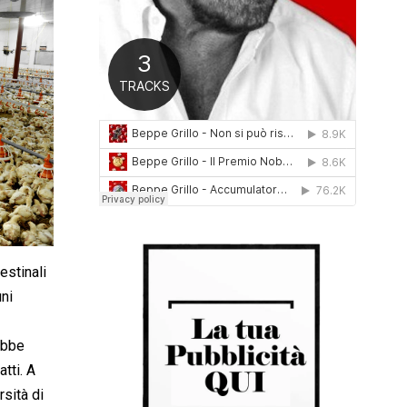
0
1
6
estinali
ni
ebbe
tti. A
rsità di