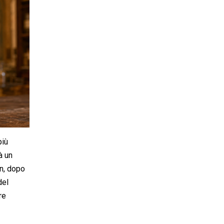
più
à un
an, dopo
del
re