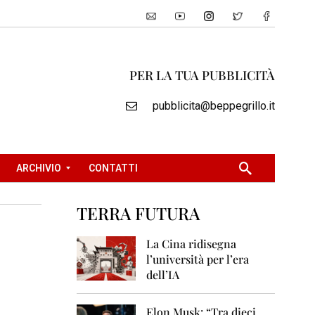
PER LA TUA PUBBLICITÀ
pubblicita@beppegrillo.it
ARCHIVIO
CONTATTI
TERRA FUTURA
2
0
La Cina ridisegna
0
l’università per l’era
5
dell’IA
2
0
Elon Musk: “Tra dieci