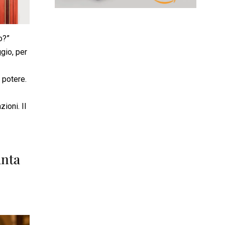
o?”
gio, per
 potere.
zioni. Il
unta