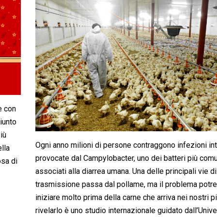
e con
iunto
più
Ogni anno milioni di persone contraggono infezioni int
lla
provocate dal Campylobacter, uno dei batteri più comu
sa di
associati alla diarrea umana. Una delle principali vie di
trasmissione passa dal pollame, ma il problema potr
iniziare molto prima della carne che arriva nei nostri pia
rivelarlo è uno studio internazionale guidato dall’Unive