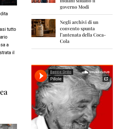
indiani sfidano il
0
1
governo Modi
1
dita
Negli archivi di un
2
0
convento spunta
asi tutto
1
l’antenata della Coca-
ario
2
Cola
ssa a
2
trata il
0
1
3
2
0
1
rea
4
2
0
1
5
2