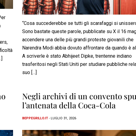
Per
“Cosa succederebbe se tutti gli scarafaggi si unisser
a
Sono bastate queste parole, pubblicate su X il 16 mag
accendere una delle più grandi proteste giovanili che
ers,
Narendra Modi abbia dovuto affrontare da quando è al
icoltà
A scriverle è stato Abhijeet Dipke, trentenne indiano
…]
trasferitosi negli Stati Uniti per studiare pubbliche rela
suo […]
no
Negli archivi di un convento sp
l’antenata della Coca-Cola
BEPPEGRILLO.IT
- LUGLIO 31, 2026