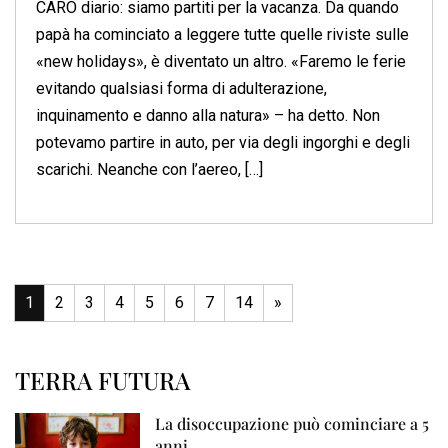
CARO diario: siamo partiti per la vacanza. Da quando
papà ha cominciato a leggere tutte quelle riviste sulle
«new holidays», è diventato un altro. «Faremo le ferie
evitando qualsiasi forma di adulterazione,
inquinamento e danno alla natura» – ha detto. Non
potevamo partire in auto, per via degli ingorghi e degli
scarichi. Neanche con l’aereo, […]
1
2
3
4
5
6
7
14
»
TERRA FUTURA
La disoccupazione può cominciare a 5
anni