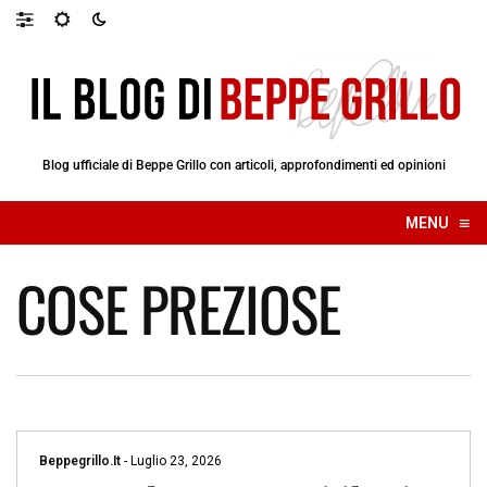
Blog ufficiale di Beppe Grillo con articoli, approfondimenti ed opinioni
≡
MENU
☰
COSE PREZIOSE
Beppegrillo.it
-
Luglio 23, 2026