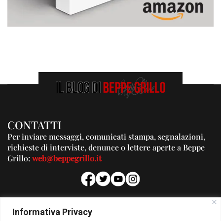
CONTATTI
Per inviare messaggi, comunicati stampa, segnalazioni,
richieste di interviste, denunce o lettere aperte a Beppe
Grillo:
web@beppegrillo.it
PUBBLICITA'
Informativa Privacy
Per la tua pubblicità su questo Blog: