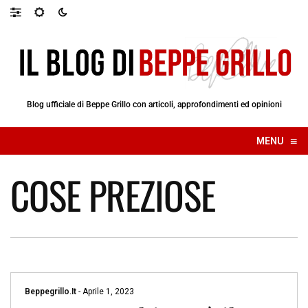
Blog ufficiale di Beppe Grillo con articoli, approfondimenti ed opinioni
≡
MENU
☰
COSE PREZIOSE
Beppegrillo.it
-
Aprile 1, 2023