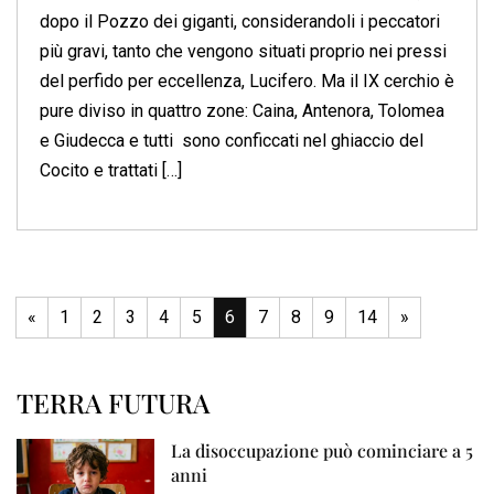
dopo il Pozzo dei giganti, considerandoli i peccatori
più gravi, tanto che vengono situati proprio nei pressi
del perfido per eccellenza, Lucifero. Ma il IX cerchio è
pure diviso in quattro zone: Caina, Antenora, Tolomea
e Giudecca e tutti sono conficcati nel ghiaccio del
Cocito e trattati […]
«
1
2
3
4
5
6
7
8
9
14
»
TERRA FUTURA
La disoccupazione può cominciare a 5
anni