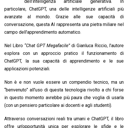
b
s
e
a
l
L
t
dell’intelligenza artificiale generativa. In
o
A
d
d
i
particolare, ChatGPT, una delle intelligenze artificiali più
o
p
I
s
n
avanzate al mondo. Grazie alle sue capacità di
k
p
n
k
conversazione, questa AI rappresenta una pietra miliare nel
campo dell’apprendimento automatico.
Nel Libro
“Chat GPT Megafacile”
di Gianluca Riccio, l’autore
esplora con un approccio pratico il funzionamento di
ChatGPT, la sua capacità di apprendimento e le sue
applicazioni potenziali.
Non è e non vuole essere un compendio tecnico, ma un
“benvenuto” all’uso di questa tecnologia rivolto a chi forse
in questo momento avrebbe più paura che voglia di usarla
(con un pensiero particolare ai docenti e agli studenti).
Attraverso conversazioni reali tra umani e ChatGPT, il libro
offre un’opportunità unica per esplorare le sfide e le