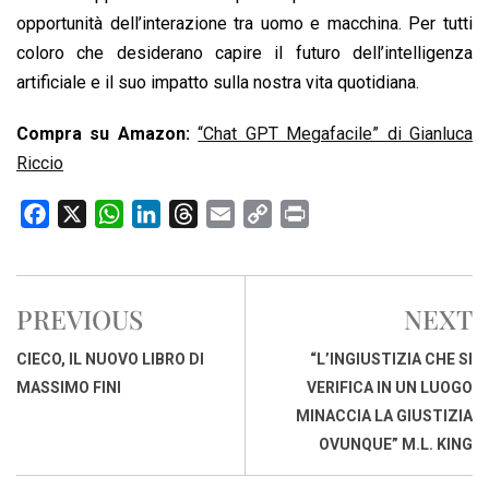
opportunità dell’interazione tra uomo e macchina. Per tutti
coloro che desiderano capire il futuro dell’intelligenza
artificiale e il suo impatto sulla nostra vita quotidiana.
Compra su Amazon:
“Chat GPT Megafacile” di Gianluca
Riccio
F
X
W
L
T
E
C
P
a
h
i
h
m
o
r
c
a
n
r
a
p
i
e
t
k
e
i
y
n
PREVIOUS
NEXT
b
s
e
a
l
L
t
o
A
d
d
i
CIECO, IL NUOVO LIBRO DI
“L’INGIUSTIZIA CHE SI
o
p
I
s
n
MASSIMO FINI
VERIFICA IN UN LUOGO
k
p
n
k
MINACCIA LA GIUSTIZIA
OVUNQUE” M.L. KING