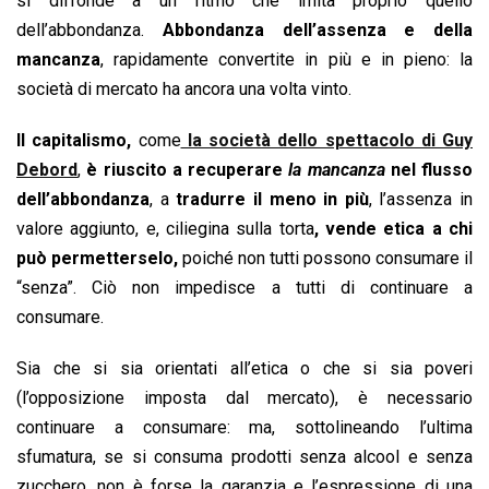
si diffonde a un ritmo che imita proprio quello
dell’abbondanza.
Abbondanza dell’assenza e della
mancanza
, rapidamente convertite in più e in pieno: la
società di mercato ha ancora una volta vinto.
Il capitalismo,
come
la società dello spettacolo di Guy
Debord
,
è riuscito a recuperare
la mancanza
nel flusso
dell’abbondanza
, a
tradurre il meno in più
, l’assenza in
valore aggiunto, e, ciliegina sulla torta
, vende etica a chi
può permetterselo,
poiché non tutti possono consumare il
“senza”. Ciò non impedisce a tutti di continuare a
consumare.
Sia che si sia orientati all’etica o che si sia poveri
(l’opposizione imposta dal mercato), è necessario
continuare a consumare: ma, sottolineando l’ultima
sfumatura, se si consuma prodotti senza alcool e senza
zucchero, non è forse la garanzia e l’espressione di una