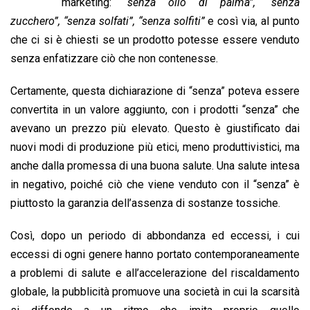
b
s
e
a
l
L
t
marketing:
“senza olio di palma”,
“senza
o
A
d
d
i
zucchero”, “senza solfati”, “senza solfiti”
e così via, al punto
o
p
I
s
n
che ci si è chiesti se un prodotto potesse essere venduto
k
p
n
k
senza enfatizzare ciò che non contenesse.
Certamente, questa dichiarazione di “senza” poteva essere
convertita in un valore aggiunto, con i prodotti “senza” che
avevano un prezzo più elevato. Questo è giustificato dai
nuovi modi di produzione più etici, meno produttivistici, ma
anche dalla promessa di una buona salute. Una salute intesa
in negativo, poiché ciò che viene venduto con il “senza” è
piuttosto la garanzia dell’assenza di sostanze tossiche.
Così, dopo un periodo di abbondanza ed eccessi, i cui
eccessi di ogni genere hanno portato contemporaneamente
a problemi di salute e all’accelerazione del riscaldamento
globale, la pubblicità promuove una società in cui la scarsità