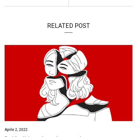
k
p
n
k
RELATED POST
Aprile 2, 2022