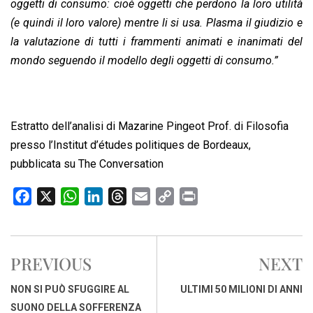
oggetti di consumo: cioè oggetti che perdono la loro utilità
(e quindi il loro valore) mentre li si usa. Plasma il giudizio e
la valutazione di tutti i frammenti animati e inanimati del
mondo seguendo il modello degli oggetti di consumo.”
Estratto dell’analisi di
Mazarine Pingeot
Prof. di Filosofia
presso l’Institut d’études politiques de Bordeaux,
pubblicata su The Conversation
F
X
W
L
T
E
C
P
a
h
i
h
m
o
r
c
a
n
r
a
p
i
e
t
k
e
i
y
n
PREVIOUS
NEXT
b
s
e
a
l
L
t
o
A
d
d
i
NON SI PUÒ SFUGGIRE AL
ULTIMI 50 MILIONI DI ANNI
o
p
I
s
n
SUONO DELLA SOFFERENZA