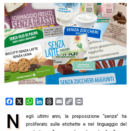
F
X
W
L
T
E
C
P
a
h
i
h
m
o
r
N
egli ultimi anni, la preposizione “senza” ha
c
a
n
r
a
p
i
e
proliferato sulle etichette e nel linguaggio del
t
k
e
i
y
n