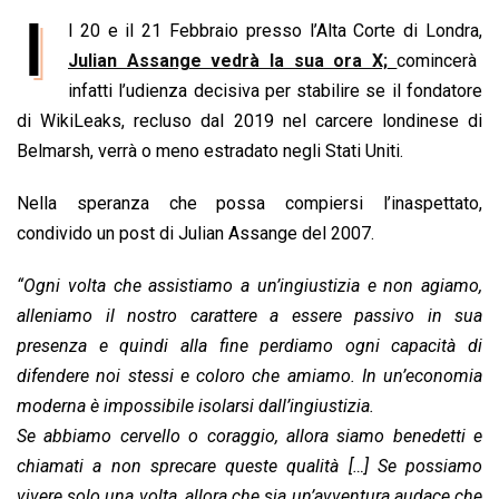
a
h
i
h
m
o
r
I
l 20 e il 21 Febbraio presso l’Alta Corte di Londra,
c
a
n
r
a
p
i
e
Julian Assange vedrà la sua ora X;
t
k
e
i
y
n
comincerà
b
s
e
a
l
L
t
infatti l’udienza decisiva per stabilire se il fondatore
o
A
d
d
i
di WikiLeaks, recluso dal 2019 nel carcere londinese di
o
p
I
s
n
Belmarsh, verrà o meno estradato negli Stati Uniti.
k
p
n
k
Nella speranza che possa compiersi l’inaspettato,
condivido un post di Julian Assange del 2007.
“Ogni volta che assistiamo a un’ingiustizia e non agiamo,
alleniamo il nostro carattere a essere passivo in sua
presenza e quindi alla fine perdiamo ogni capacità di
difendere noi stessi e coloro che amiamo. In un’economia
moderna è impossibile isolarsi dall’ingiustizia.
Se abbiamo cervello o coraggio, allora siamo benedetti e
chiamati a non sprecare queste qualità […]
Se possiamo
vivere solo una volta, allora che sia un’avventura audace che