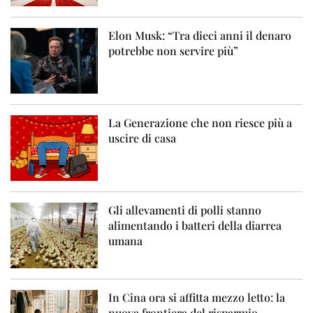
Elon Musk: “Tra dieci anni il denaro
potrebbe non servire più”
La Generazione che non riesce più a
uscire di casa
Gli allevamenti di polli stanno
alimentando i batteri della diarrea
umana
In Cina ora si affitta mezzo letto: la
nuova frontiera del risparmio