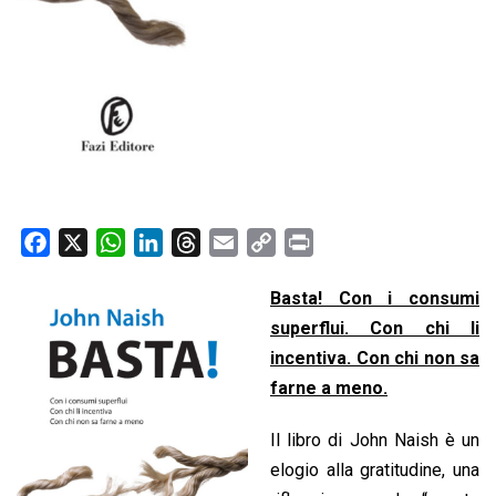
F
X
W
L
T
E
C
P
a
h
i
h
m
o
r
Basta! Con i consumi
c
a
n
r
a
p
i
e
t
k
e
i
superflui. Con chi li
y
n
b
s
e
a
l
L
t
incentiva. Con chi non sa
o
A
d
d
i
farne a meno.
o
p
I
s
n
Il libro di John Naish è un
k
p
n
k
elogio alla gratitudine, una