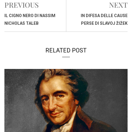
PREVIOUS
NEXT
b
s
e
a
l
L
t
o
A
d
d
i
IL CIGNO NERO DI NASSIM
IN DIFESA DELLE CAUSE
o
p
I
s
n
NICHOLAS TALEB
PERSE DI SLAVOJ ŽIŽEK
k
p
n
k
RELATED POST