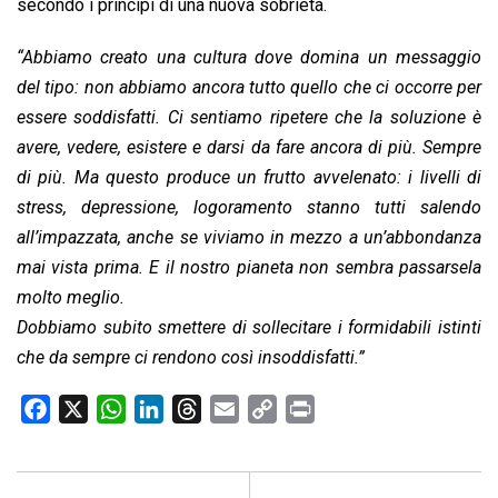
secondo i principi di una nuova sobrietà.
“Abbiamo creato una cultura dove domina un messaggio
del tipo: non abbiamo ancora tutto quello che ci occorre per
essere soddisfatti. Ci sentiamo ripetere che la soluzione è
avere, vedere, esistere e darsi da fare ancora di più. Sempre
di più. Ma questo produce un frutto avvelenato: i livelli di
stress, depressione, logoramento stanno tutti salendo
all’impazzata, anche se viviamo in mezzo a un’abbondanza
mai vista prima. E il nostro pianeta non sembra passarsela
molto meglio.
Dobbiamo subito smettere di sollecitare i formidabili istinti
che da sempre ci rendono così insoddisfatti.”
F
X
W
L
T
E
C
P
a
h
i
h
m
o
r
c
a
n
r
a
p
i
e
t
k
e
i
y
n