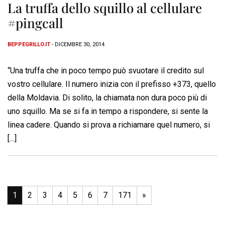
La truffa dello squillo al cellulare
#pingcall
BEPPEGRILLO.IT
- DICEMBRE 30, 2014
“Una truffa che in poco tempo può svuotare il credito sul
vostro cellulare. Il numero inizia con il prefisso +373, quello
della Moldavia. Di solito, la chiamata non dura poco più di
uno squillo. Ma se si fa in tempo a rispondere, si sente la
linea cadere. Quando si prova a richiamare quel numero, si
[…]
1
2
3
4
5
6
7
171
»