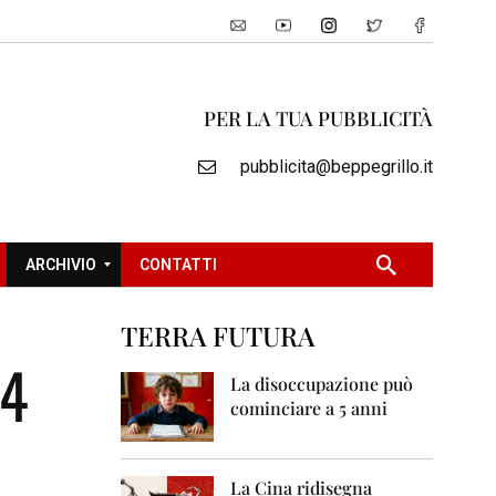
PER LA TUA PUBBLICITÀ
pubblicita@beppegrillo.it
ARCHIVIO
CONTATTI
TERRA FUTURA
2
14
0
La disoccupazione può
0
cominciare a 5 anni
5
2
0
La Cina ridisegna