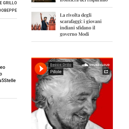
0
E GRILLO
1
1
DOBEPPE
La rivolta degli
scarafaggi: i giovani
2
0
indiani sfidano il
1
governo Modi
2
2
0
1
3
deo
o
2
a5Stelle
0
1
4
2
0
1
5
2