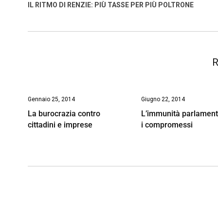
o
A
d
d
i
IL RITMO DI RENZIE: PIÙ TASSE PER PIÙ POLTRONE
o
p
I
s
n
k
p
n
k
R
Gennaio 25, 2014
Giugno 22, 2014
La burocrazia contro
L’immunità parlament
cittadini e imprese
i compromessi