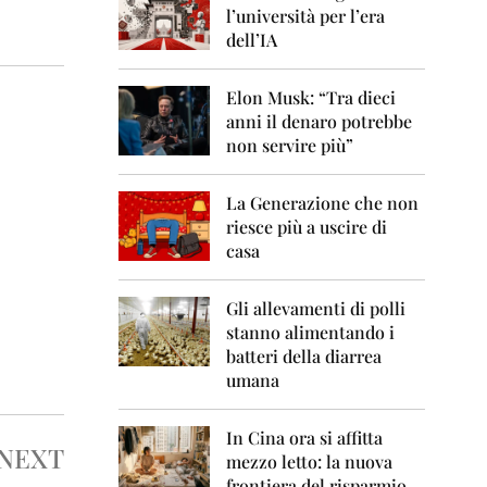
0
l’università per l’era
6
dell’IA
2
0
Elon Musk: “Tra dieci
0
anni il denaro potrebbe
7
non servire più”
2
0
La Generazione che non
0
8
riesce più a uscire di
casa
2
0
0
Gli allevamenti di polli
9
stanno alimentando i
batteri della diarrea
2
umana
0
1
0
In Cina ora si affitta
NEXT
mezzo letto: la nuova
2
frontiera del risparmio