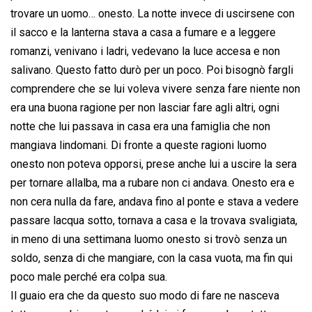
trovare un uomo… onesto. La notte invece di uscirsene con
il sacco e la lanterna stava a casa a fumare e a leggere
romanzi, venivano i ladri, vedevano la luce accesa e non
salivano. Questo fatto durò per un poco. Poi bisognò fargli
comprendere che se lui voleva vivere senza fare niente non
era una buona ragione per non lasciar fare agli altri, ogni
notte che lui passava in casa era una famiglia che non
mangiava lindomani. Di fronte a queste ragioni luomo
onesto non poteva opporsi, prese anche lui a uscire la sera
per tornare allalba, ma a rubare non ci andava. Onesto era e
non cera nulla da fare, andava fino al ponte e stava a vedere
passare lacqua sotto, tornava a casa e la trovava svaligiata,
in meno di una settimana luomo onesto si trovò senza un
soldo, senza di che mangiare, con la casa vuota, ma fin qui
poco male perché era colpa sua.
Il guaio era che da questo suo modo di fare ne nasceva