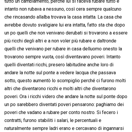
tutto un cambiamento, perché lui si faceva rubare tutto e
intanto non rubava a nessuno, così cera sempre qualcuno
che rincasando allalba trovava la casa intatta. La casa che
avrebbe dovuto svaligiare lui era intatta, fatto sta che dopo
un po quelli che non venivano derubati si trovarono a essere
più ricchi degli altri e a non voler più rubare e daltronde
quelli che venivano per rubare in casa delluomo onesto la
trovarono sempre vuota, così diventavano poveri. Intanto
quelli diventati ricchi, presero labitudine anche loro di
andare la notte sul ponte a vedere lacqua che passava
sotto, questo aumentò lo scompiglio perché ci furono molti
altri che diventarono ricchi e molti altri che diventarono
poveri. Ora i ricchi videro che andare la notte sul ponte dopo
un po sarebbero diventati poveri pensarono: paghiamo dei
poveri che vadano a rubare per conto nostro. Si fecero i
contratti, furono stabiliti i salari, le percentuali e
naturalmente sempre ladri erano e cercavano di ingannarsi