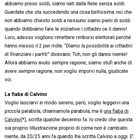
abbiamo preso soldi, siamo nati dalla Rete senza soldi.
Guardate che sta succedendo una cosa bellissima: noi che
non abbiamo chiesto soldi a nessuno siamo pieni di soldi:
quando dobbiamo fare le iniziative i cittadini ce li danno!
Loro, adesso vogliono rimettere rimborsi elettorali perché
hanno messo il 2 per mille. “
Diamo la possibilità ai cittadini
di finanziare i partiti
” dicevano. Toh, non gli danno niente!
Allora abbiamo avuto sempre ragione, siamo stufi anche di
avere sempre ragione, non voglio imporvi nulla, giudicate
voi.
La fiaba di Calvino
Voglio lasciarvi in modo sereno, però, voglio leggervi una
piccola parabola, chiamiamola parabola, ma è
una fiaba di
Calvino
(
*
), scritta qualche decennio fa. Io credo che questa
sia proprio lillustrazione proprio di come non è cambiato
niente, da 20/25 anni fa quando lha scritta Calvino a oggi. E’