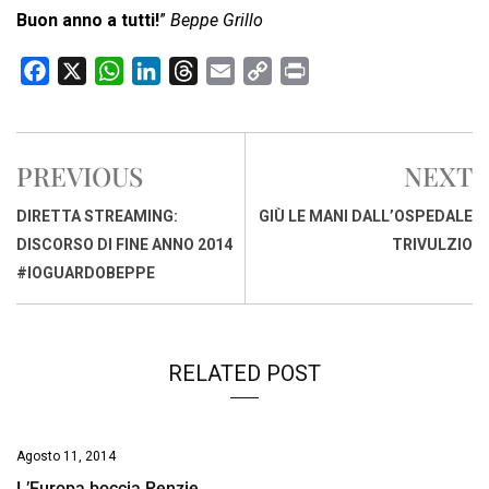
Buon anno a tutti!
”
Beppe Grillo
F
X
W
L
T
E
C
P
a
h
i
h
m
o
r
c
a
n
r
a
p
i
e
t
k
e
i
y
n
PREVIOUS
NEXT
b
s
e
a
l
L
t
o
A
d
d
i
DIRETTA STREAMING:
GIÙ LE MANI DALL’OSPEDALE
o
p
I
s
n
DISCORSO DI FINE ANNO 2014
TRIVULZIO
k
p
n
k
#IOGUARDOBEPPE
RELATED POST
Agosto 11, 2014
L’Europa boccia Renzie