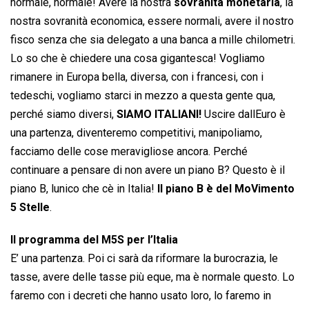
normale, normale! Avere la nostra
sovranità monetaria
, la
nostra sovranità economica, essere normali, avere il nostro
fisco senza che sia delegato a una banca a mille chilometri.
Lo so che è chiedere una cosa gigantesca! Vogliamo
rimanere in Europa bella, diversa, con i francesi, con i
tedeschi, vogliamo starci in mezzo a questa gente qua,
perché siamo diversi,
SIAMO ITALIANI!
Uscire dallEuro è
una partenza, diventeremo competitivi, manipoliamo,
facciamo delle cose meravigliose ancora. Perché
continuare a pensare di non avere un piano B? Questo è il
piano B, lunico che cè in Italia!
Il piano B è del MoVimento
5 Stelle
.
Il programma del M5S per l’Italia
E’ una partenza. Poi ci sarà da riformare la burocrazia, le
tasse, avere delle tasse più eque, ma è normale questo. Lo
faremo con i decreti che hanno usato loro, lo faremo in