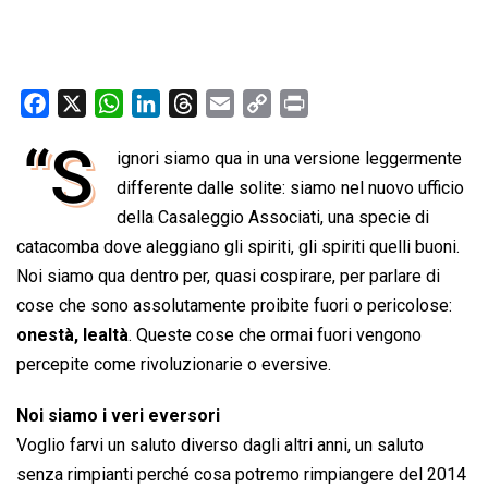
F
X
W
L
T
E
C
P
a
h
i
h
m
o
r
“S
ignori siamo qua in una versione leggermente
c
a
n
r
a
p
i
e
differente dalle solite: siamo nel nuovo ufficio
t
k
e
i
y
n
b
s
e
a
l
L
t
della Casaleggio Associati, una specie di
o
A
d
d
i
catacomba dove aleggiano gli spiriti, gli spiriti quelli buoni.
o
p
I
s
n
Noi siamo qua dentro per, quasi cospirare, per parlare di
k
p
n
k
cose che sono assolutamente proibite fuori o pericolose:
onestà, lealtà
. Queste cose che ormai fuori vengono
percepite come rivoluzionarie o eversive.
Noi siamo i veri eversori
Voglio farvi un saluto diverso dagli altri anni, un saluto
senza rimpianti perché cosa potremo rimpiangere del 2014