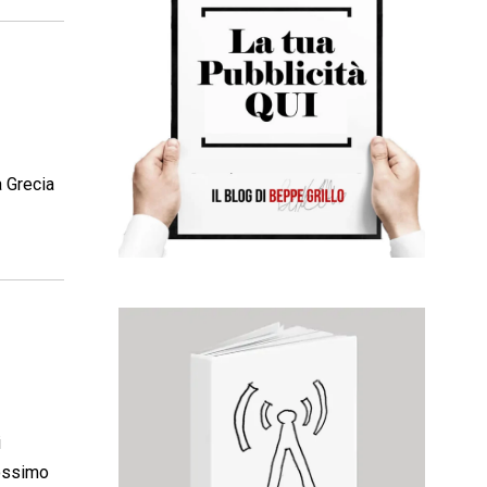
a Grecia
i
rossimo