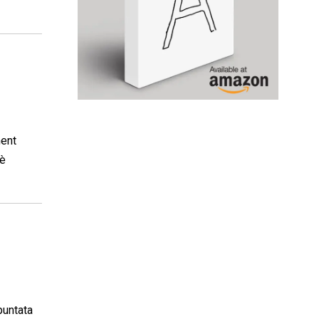
ment
’è
puntata