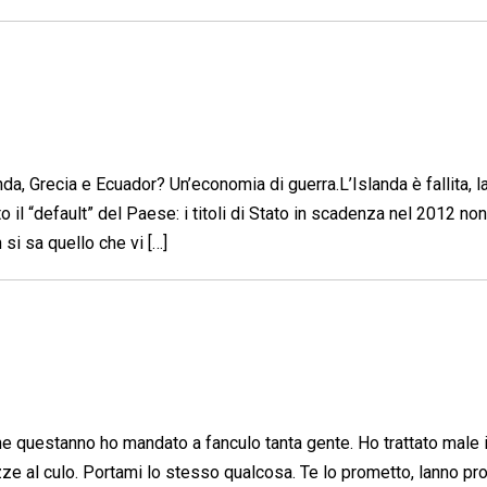
a, Grecia e Ecuador? Un’economia di guerra.L’Islanda è fallita, l
to il “default” del Paese: i titoli di Stato in scadenza nel 2012 non
si sa quello che vi […]
 questanno ho mandato a fanculo tanta gente. Ho trattato male 
e pezze al culo. Portami lo stesso qualcosa. Te lo prometto, lanno p