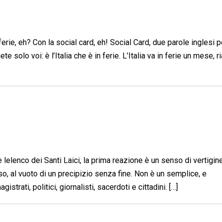
ferie, eh? Con la social card, eh! Social Card, due parole inglesi p
te solo voi: è l’Italia che è in ferie. L’Italia va in ferie un mese, ria
 lelenco dei Santi Laici, la prima reazione è un senso di vertigine
so, al vuoto di un precipizio senza fine. Non è un semplice, e
istrati, politici, giornalisti, sacerdoti e cittadini. […]