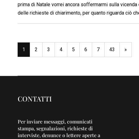
prima di Natale vorrei ancora soffermarmi sulla vicenda
delle richieste di chiarimento, per quanto riguarda ciò ch
1
2
3
4
5
6
7
43
»
CONTATTI
Per inviare messaggi, comunicati
stampa, segnalazioni, richieste di
interviste, denunce o lettere aperte a