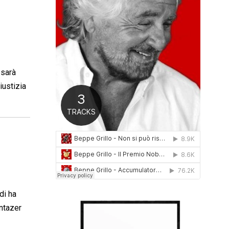
0
1
6
 sarà
iustizia
di ha
untazer