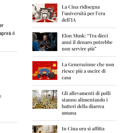
0
6
La Cina ridisegna
l’università per l’era
2
dell’IA
0
er
0
prirà il
7
Elon Musk: “Tra dieci
anni il denaro potrebbe
2
non servire più”
0
0
8
La Generazione che non
riesce più a uscire di
2
casa
0
0
9
Gli allevamenti di polli
.
stanno alimentando i
2
0
batteri della diarrea
1
umana
0
2
In Cina ora si affitta