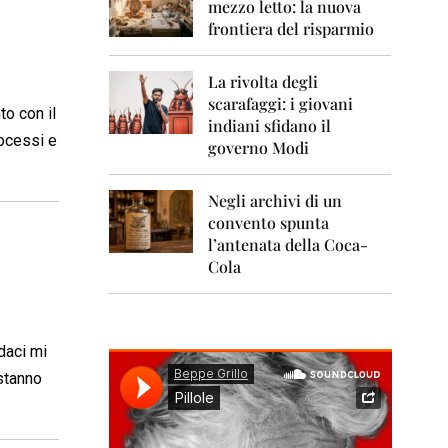
0
mezzo letto: la nuova
1
frontiera del risparmio
1
2
La rivolta degli
0
scarafaggi: i giovani
1
to con il
indiani sfidano il
2
rocessi e
governo Modi
2
0
Negli archivi di un
1
convento spunta
3
l’antenata della Coca-
2
Cola
0
1
4
ndaci mi
2
0
 stanno
1
5
2