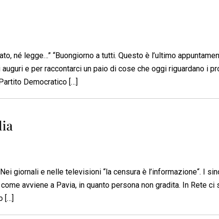
to, né legge…” “Buongiorno a tutti. Questo è l’ultimo appuntamen
 auguri e per raccontarci un paio di cose che oggi riguardano i p
l Partito Democratico […]
lia
Nei giornali e nelle televisioni “la censura è l’informazione“. I si
o, come avviene a Pavia, in quanto persona non gradita. In Rete ci
o […]