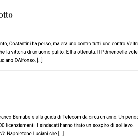
otto
nto, Costantini ha perso, ma era uno contro tutti, uno contro Veltr
 la vittoria di un uomo pulito. E lha ottenuta. Il Pdmenoelle vo
uciano DAlfonso, […]
 Franco Bernabè è alla guida di Telecom da circa un anno. Un period
000 licenziamenti. I sindacati hanno tirato un sospiro di sollievo.
c’è Napoletone Luciani che […]