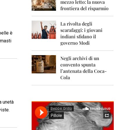
0
mezzo letto: la nuova
1
frontiera del risparmio
1
2
La rivolta degli
0
scarafaggi: i giovani
1
oelle è
indiani sfidano il
2
imasti
governo Modi
2
0
Negli archivi di un
1
convento spunta
3
l’antenata della Coca-
2
Cola
0
1
4
a unetà
2
0
iste.
1
5
2