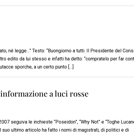
o, né legge…” Testo: “Buongiorno a tutti. Il Presidente del Consi
ro edito da lui stesso e infatti ha detto: “compratelo per far con
ttutacce sporche, a un certo punto […]
l’informazione a luci rosse
el 2007 seguiva le inchieste “Poseidon”, “Why Not” e “Toghe Lucane
suo ultimo articolo ha fatto i nomi di magistrati, di politici e di