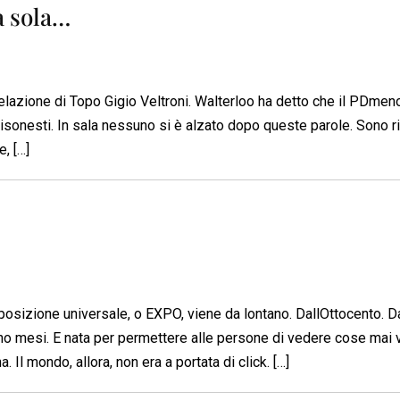
a sola…
lazione di Topo Gigio Veltroni. Walterloo ha detto che il PDmen
disonesti. In sala nessuno si è alzato dopo queste parole. Sono r
e, […]
sposizione universale, o EXPO, viene da lontano. DallOttocento. D
no mesi. E nata per permettere alle persone di vedere cose mai v
. Il mondo, allora, non era a portata di click. […]