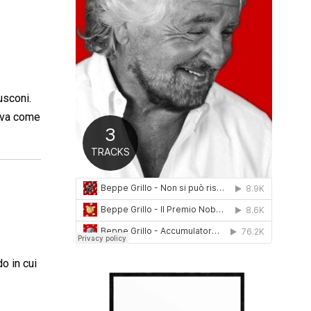
0
1
6
usconi.
leva come
o in cui