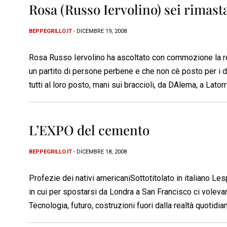
Rosa (Russo Iervolino) sei rimast
BEPPEGRILLO.IT
- DICEMBRE 19, 2008
Rosa Russo Iervolino ha ascoltato con commozione la re
un partito di persone perbene e che non cè posto per i 
tutti al loro posto, mani sui braccioli, da DAlema, a Latorr
L’EXPO del cemento
BEPPEGRILLO.IT
- DICEMBRE 18, 2008
Profezie dei nativi americaniSottotitolato in italiano Le
in cui per spostarsi da Londra a San Francisco ci voleva
Tecnologia, futuro, costruzioni fuori dalla realtà quotidiana