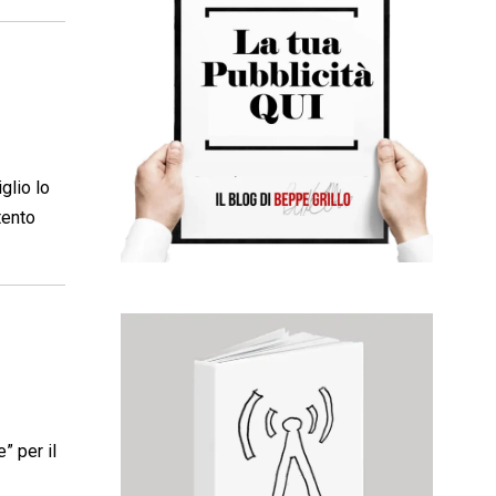
glio lo
tento
” per il