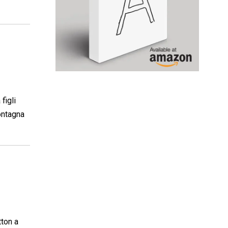
figli
ontagna
tton a