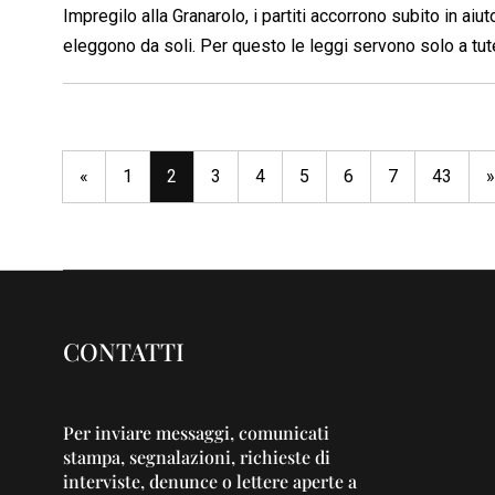
Impregilo alla Granarolo, i partiti accorrono subito in aiu
eleggono da soli. Per questo le leggi servono solo a tutel
«
1
2
3
4
5
6
7
43
»
CONTATTI
Per inviare messaggi, comunicati
stampa, segnalazioni, richieste di
interviste, denunce o lettere aperte a