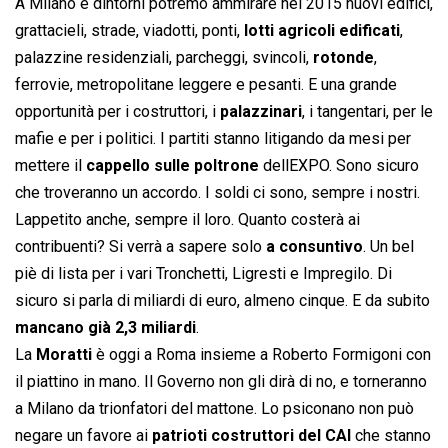
A Milano e dintorni potremo ammirare nel 2015 nuovi edifici,
grattacieli, strade, viadotti, ponti,
lotti agricoli edificati
,
palazzine residenziali, parcheggi, svincoli,
rotonde
,
ferrovie, metropolitane leggere e pesanti. E una grande
opportunità per i costruttori, i
palazzinari
, i tangentari, per le
mafie e per i politici. I partiti stanno litigando da mesi per
mettere il
cappello sulle poltrone
dellEXPO. Sono sicuro
che troveranno un accordo. I soldi ci sono, sempre i nostri.
Lappetito anche, sempre il loro. Quanto costerà ai
contribuenti? Si verrà a sapere solo
a consuntivo
. Un bel
piè di lista per i vari Tronchetti, Ligresti e Impregilo. Di
sicuro si parla di miliardi di euro, almeno cinque. E da subito
mancano già 2,3 miliardi
.
La
Moratti
è oggi a Roma insieme a Roberto Formigoni con
il piattino in mano. Il Governo non gli dirà di no, e torneranno
a Milano da trionfatori del mattone. Lo psiconano non può
negare un favore ai
patrioti costruttori del CAI
che stanno