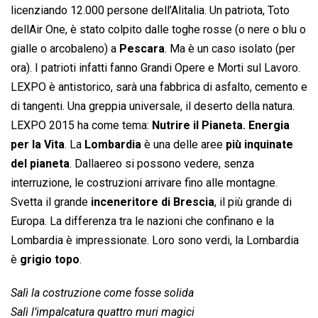
licenziando 12.000 persone dell’Alitalia. Un patriota, Toto
dellAir One, è stato colpito dalle toghe rosse (o nere o blu o
gialle o arcobaleno) a
Pescara
. Ma è un caso isolato (per
ora). I patrioti infatti fanno Grandi Opere e Morti sul Lavoro.
LEXPO è antistorico, sarà una fabbrica di asfalto, cemento e
di tangenti. Una greppia universale, il deserto della natura.
LEXPO 2015 ha come tema: 
Nutrire il Pianeta. Energia
per la Vita
. La
Lombardia
è una delle aree
più inquinate
del pianeta
. Dallaereo si possono vedere, senza
interruzione, le costruzioni arrivare fino alle montagne.
Svetta il grande
inceneritore di Brescia
, il più grande di
Europa. La differenza tra le nazioni che confinano e la
Lombardia è impressionate. Loro sono verdi, la Lombardia
è
grigio topo
.
Salì la costruzione come fosse solida
Salì l’impalcatura quattro muri magici