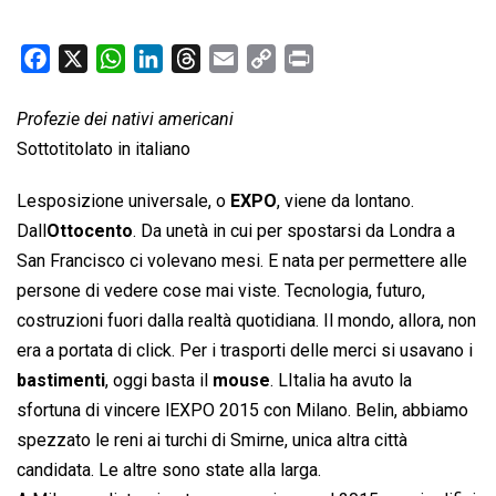
F
X
W
L
T
E
C
P
a
h
i
h
m
o
r
c
a
n
r
a
p
i
Profezie dei nativi americani
e
t
k
e
i
y
n
Sottotitolato in italiano
b
s
e
a
l
L
t
Lesposizione universale, o
EXPO
, viene da lontano.
o
A
d
d
i
Dall
Ottocento
o
p
. Da unetà in cui per spostarsi da Londra a
I
s
n
k
p
n
k
San Francisco ci volevano mesi. E nata per permettere alle
persone di vedere cose mai viste. Tecnologia, futuro,
costruzioni fuori dalla realtà quotidiana. Il mondo, allora, non
era a portata di click. Per i trasporti delle merci si usavano i
bastimenti
, oggi basta il
mouse
. LItalia ha avuto la
sfortuna di vincere lEXPO 2015 con Milano. Belin, abbiamo
spezzato le reni ai turchi di Smirne, unica altra città
candidata. Le altre sono state alla larga.