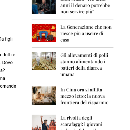
0
anni il denaro potrebbe
6
non servire più”
2
0
La Generazione che non
0
7
riesce più a uscire di
a figli
casa
2
0
0
o tutti e
Gli allevamenti di polli
8
stanno alimentando i
o. Dove
batteri della diarrea
ca?
2
umana
0
ana
0
 domande
9
In Cina ora si affitta
mezzo letto: la nuova
2
frontiera del risparmio
0
1
0
La rivolta degli
scarafaggi: i giovani
2