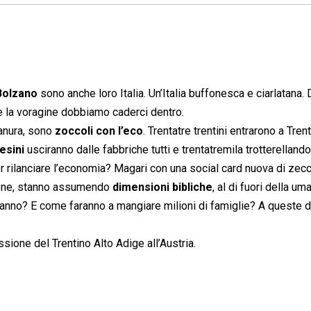
Bolzano
sono anche loro Italia. Un’Italia buffonesca e ciarlatana. D
re la voragine dobbiamo caderci dentro.
ianura, sono
zoccoli con l’eco
. Trentatre trentini entrarono a Trent
esini
usciranno dalle fabbriche tutti e trentatremila trotterelland
 rilanciare l’economia? Magari con una social card nuova di zec
ione, stanno assumendo
dimensioni bibliche
, al di fuori della um
n anno? E come faranno a mangiare milioni di famiglie? A queste
ssione del Trentino Alto Adige all’Austria.