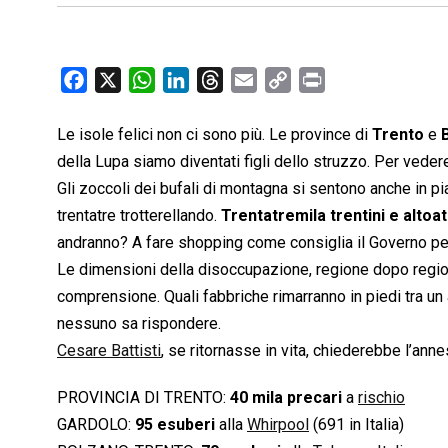
F
X
W
L
T
E
C
P
a
h
i
h
m
o
r
c
a
n
r
a
p
i
Le isole felici non ci sono più. Le province di
Trento
e
e
t
k
e
i
y
n
della Lupa siamo diventati figli dello struzzo. Per vede
b
s
e
a
l
L
t
Gli zoccoli dei bufali di montagna si sentono anche in p
o
A
d
d
i
trentatre trotterellando.
Trentatremila trentini e altoat
o
p
I
s
n
andranno? A fare shopping come consiglia il Governo per
k
p
n
k
Le dimensioni della disoccupazione, regione dopo reg
comprensione. Quali fabbriche rimarranno in piedi tra u
nessuno sa rispondere.
Cesare Battisti
, se ritornasse in vita, chiederebbe l’anne
PROVINCIA DI TRENTO:
40 mila precari
a
rischio
GARDOLO:
95 esuberi
alla
Whirpool
(691 in Italia)