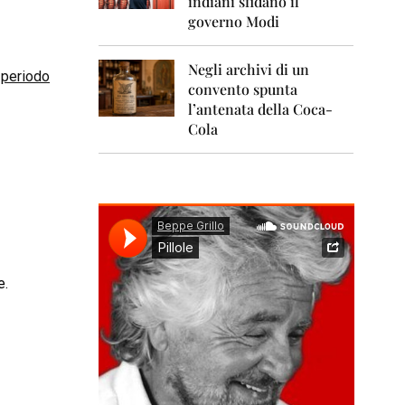
indiani sfidano il
0
1
governo Modi
1
Negli archivi di un
2
o
periodo
0
convento spunta
1
l’antenata della Coca-
2
Cola
2
0
1
3
2
0
1
e.
4
2
0
1
5
2