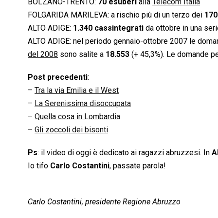
BOLZANO-TRENTO:
70 esuberi
alla
Telecom Italia
FOLGARIDA MARILEVA: a rischio più di un terzo dei
170
ALTO ADIGE:
1.340 cassintegrati
da ottobre in una ser
ALTO ADIGE: nel periodo gennaio-ottobre 2007 le doma
del 2008
sono salite a
18.553
(+ 45,3%). Le domande p
Post precedenti
:
–
Tra la via Emilia e il West
–
La Serenissima disoccupata
–
Quella cosa in Lombardia
–
Gli zoccoli dei bisonti
Ps
: il video di oggi è dedicato ai ragazzi abruzzesi. In
A
Io tifo
Carlo Costantini
, passate parola!
Carlo Costantini, presidente Regione Abruzzo