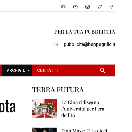
PER LA TUA PUBBLICITÀ
pubblicita@beppegrillo.it
ARCHIVIO
CONTATTI
TERRA FUTURA
2
ota
0
La Cina ridisegna
0
l’università per l’era
5
dell’IA
2
0
Elon Musk: “Tra dieci