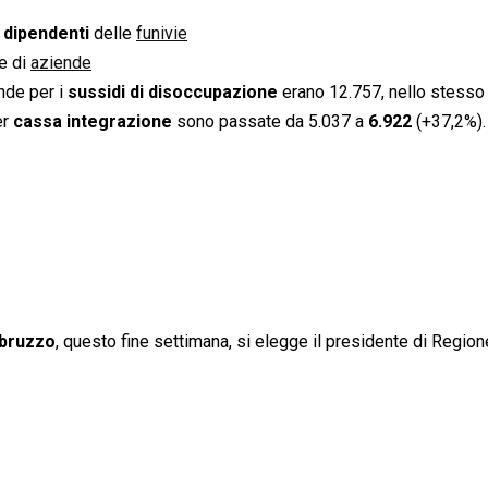
 dipendenti
delle
funivie
ie di
aziende
nde per i
sussidi di disoccupazione
erano 12.757, nello stess
er
cassa integrazione
sono passate da 5.037 a
6.922
(+37,2%).
bruzzo
, questo fine settimana, si elegge il presidente di Region