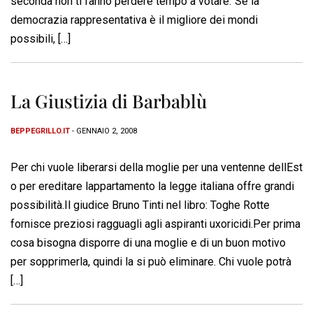
seconda non ti fanno perdere tempo a votare.”Se la
democrazia rappresentativa è il migliore dei mondi
possibili, […]
La Giustizia di Barbablù
BEPPEGRILLO.IT
- GENNAIO 2, 2008
Per chi vuole liberarsi della moglie per una ventenne dellEst
o per ereditare lappartamento la legge italiana offre grandi
possibilità.Il giudice Bruno Tinti nel libro: Toghe Rotte
fornisce preziosi ragguagli agli aspiranti uxoricidi.Per prima
cosa bisogna disporre di una moglie e di un buon motivo
per sopprimerla, quindi la si può eliminare. Chi vuole potrà
[…]