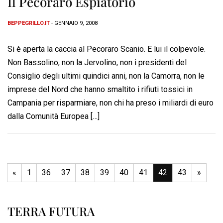
Il Pecoraro Espiatorio
BEPPEGRILLO.IT
- GENNAIO 9, 2008
Si è aperta la caccia al Pecoraro Scanio. E lui il colpevole.
Non Bassolino, non la Jervolino, non i presidenti del
Consiglio degli ultimi quindici anni, non la Camorra, non le
imprese del Nord che hanno smaltito i rifiuti tossici in
Campania per risparmiare, non chi ha preso i miliardi di euro
dalla Comunità Europea […]
«
1
36
37
38
39
40
41
42
43
»
TERRA FUTURA