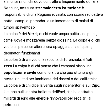
alimentari, non chi deve controllare linquinamento dellaria.
Nessuna, nessuna
stramaledetta istituzione
è
responsabile di una Regione rovinata, con scorie radioattive
sotto i campi di pomodori e un incremento di malati di
tumori spaventoso.
La colpa è dei
Verdi
, di chi vuole acqua pulita, aria pulita,
carne, uova e mozzarella senza diossina. La colpa è di chi
vuole un parco, un albero, una spiaggia senza liquami,
depuratori funzionanti.
La colpa è di chi vuole la raccolta differenziata,
rifiuti
zero
.La colpa è di chi pensa che i campani siano una
popolazione civile
come le altre che può ottenere gli
stessi risultati per lambiente dei danesi o dei californiani.
La colpa è di chi dice la verità sugli inceneritori e sul
Cip6
,
la tassa sulla nostra bolletta dellEnel, che ha sottratto
miliardi di euro alle energie rinnovabili per regalarli ai
petrolieri.