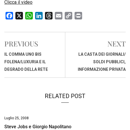
Clicca il video
F
X
W
L
T
E
C
P
a
h
i
h
m
o
r
c
a
n
r
a
p
i
e
t
k
e
i
y
n
PREVIOUS
NEXT
b
s
e
a
l
L
t
o
A
d
d
i
IL COMMA UNO BIS
LA CASTA DEI GIORNALI/
o
p
I
s
n
FOLENA/LUXURIA E IL
SOLDI PUBBLICI,
k
p
n
k
DEGRADO DELLA RETE
INFORMAZIONE PRIVATA
RELATED POST
Luglio 25, 2008
Steve Jobs e Giorgio Napolitano