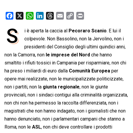
F
X
W
L
T
E
C
P
a
h
i
h
m
o
r
S
i è aperta la caccia al
Pecoraro Scanio
. E lui il
c
a
n
r
a
p
i
e
colpevole. Non Bassolino, non la Jervolino, non i
t
k
e
i
y
n
b
s
e
a
l
L
t
presidenti del Consiglio degli ultimi quindici anni,
o
A
d
d
i
non la Camorra, non
le imprese del Nord
che hanno
o
p
I
s
n
smaltito i rifiuti tossici in Campania per risparmiare, non chi
k
p
n
k
ha preso i miliardi di euro dalla
Comunità Europea
per
opere mai realizzate, non le municipalizzate politicizzate,
non i partiti, non la
giunta regionale
, non le giunte
provinciali, non i sindaci contigui alla criminalità organizzata,
non chi non ha permesso la raccolta differenziata, non i
magistrati che non hanno indagato, non i giornalisti che non
hanno denunciato, non i parlamentari campani che stanno a
Roma, non le
ASL
, non chi deve controllare i prodotti