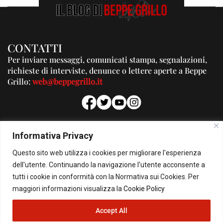
CONTATTI
Per inviare messaggi, comunicati stampa, segnalazioni,
richieste di interviste, denunce o lettere aperte a Beppe
Grillo:
web@beppegrillo.it
PUBBLICITA'
Informativa Privacy
Per la tua pubblicità su questo Blog:
Questo sito web utilizza i cookies per migliorare l'esperienza
pubblicita@beppegrillo.it
dell'utente. Continuando la navigazione l'utente acconsente a
tutti i cookie in conformità con la Normativa sui Cookies. Per
HOMEPAGE
COOKIE POLICY
PRIVACY POLICY
CONTATTI
maggiori informazioni visualizza la
Cookie Policy
Accept All
© Copyright 2026 - Il Blog di Beppe Grillo. All Rights Reserved - Powered by