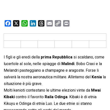
F
X
W
L
T
E
C
P
a
h
i
h
m
o
r
c
a
n
r
a
p
i
e
t
k
e
i
y
n
b
s
e
a
l
L
t
o
A
d
d
i
I figli e gli eredi della
prima Repubblica
si scaldano, come
o
p
I
s
n
lucertole al sole, nelle spiagge di
Malindi
. Bobo Craxi e la
k
p
n
k
Melandri pasteggiano a champagne e aragoste. Forse li
salverà la nostra aeronautica militare. Allinterno del
Kenia
la
situazione è più grave.
Molti kenioti contestano le ultime elezioni vinte da
Mwai
Kibaki
contro il favorito
Raila Odinga
. Kibaki è di etnia
Kikuyu e Odinga di etnia Luo. Le due etnie si stanno