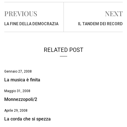
c
a
n
r
a
p
i
e
t
k
e
i
y
n
PREVIOUS
NEXT
b
s
e
a
l
L
t
o
A
d
d
i
LA FINE DELLA DEMOCRAZIA
IL TANDEM DEI RECORD
o
p
I
s
n
k
p
n
k
RELATED POST
Gennaio 27, 2008
La musica è finita
Maggio 31, 2008
Monnezzopoli/2
Aprile 29, 2008
La corda che si spezza