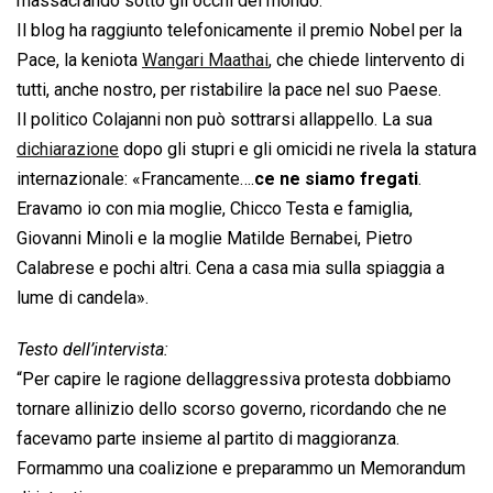
massacrando sotto gli occhi del mondo.
Il blog ha raggiunto telefonicamente il premio Nobel per la
Pace, la keniota
Wangari Maathai
, che chiede lintervento di
tutti, anche nostro, per ristabilire la pace nel suo Paese.
Il politico Colajanni non può sottrarsi allappello. La sua
dichiarazione
dopo gli stupri e gli omicidi ne rivela la statura
internazionale: «Francamente….
ce ne siamo fregati
.
Eravamo io con mia moglie, Chicco Testa e famiglia,
Giovanni Minoli e la moglie Matilde Bernabei, Pietro
Calabrese e pochi altri. Cena a casa mia sulla spiaggia a
lume di candela».
Testo dell’intervista:
“Per capire le ragione dellaggressiva protesta dobbiamo
tornare allinizio dello scorso governo, ricordando che ne
facevamo parte insieme al partito di maggioranza.
Formammo una coalizione e preparammo un Memorandum