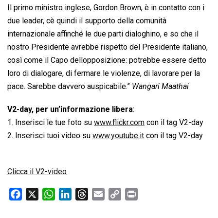
Il primo ministro inglese, Gordon Brown, è in contatto con i
due leader, cè quindi il supporto della comunità
internazionale affinché le due parti dialoghino, e so che il
nostro Presidente avrebbe rispetto del Presidente italiano,
così come il Capo dellopposizione: potrebbe essere detto
loro di dialogare, di fermare le violenze, di lavorare per la
pace. Sarebbe davvero auspicabile.”
Wangari Maathai
V2-day, per un’informazione libera
:
1. Inserisci le tue foto su
www.flickr.com
con il tag V2-day
2. Inserisci tuoi video su
www.youtube.it
con il tag V2-day
Clicca il V2-video
F
X
W
L
T
E
C
P
a
h
i
h
m
o
r