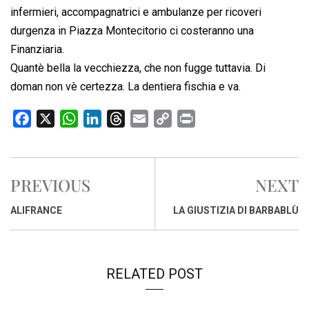
infermieri, accompagnatrici e ambulanze per ricoveri
durgenza in Piazza Montecitorio ci costeranno una
Finanziaria.
Quantè bella la vecchiezza, che non fugge tuttavia. Di
doman non vè certezza. La dentiera fischia e va.
F
X
W
L
T
E
C
P
a
h
i
h
m
o
r
c
a
n
r
a
p
i
e
t
k
e
i
y
n
PREVIOUS
NEXT
b
s
e
a
l
L
t
o
A
d
d
i
ALIFRANCE
LA GIUSTIZIA DI BARBABLÙ
o
p
I
s
n
k
p
n
k
RELATED POST