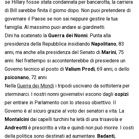
se Hillary fosse stata condannata per bancarotta, la carriera
di Bill sarebbe finita il giorno dopo. Non puoi pretendere di
governare il Paese se non sai neppure gestire la tua
famiglia. Al massimo puoi andare ai giardinetti.
Dini ha scatenato la
Guerra dei Nonni
. Punta alla
presidenza della Repubblica insidiando
Napolitano
, 83
anni, ma anche alla presidenza del Senato di
Marini
, 75
anni. Nel frattempo si accontenterebbe di presiedere un
Governo tecnico al posto di
Valium Prodi
, 69 anni, o dello
psiconano
, 72 anni.
Nella
Guerra dei Mondi
i tripodi uscivano da sottoterra per
sterminarci. I nostri nonni governativi escono dagli
ospizi
per entrare in Parlamento con lo stesso obiettivo. Il
Governo è al sicuro grazie al voto dei senatori a vita. La
Montalcini
dai capelli turchini ha letà di una trisavola e
Andreotti
è prescritto a vita e quindi non può morire. I costi
della politica sono destinati ad aumentare.
Badanti
,