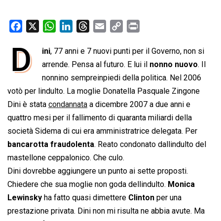
F
X
W
L
T
E
C
P
a
h
i
h
m
o
r
D
ini
, 77 anni e 7 nuovi punti per il Governo, non si
c
a
n
r
a
p
i
e
arrende. Pensa al futuro. E lui il
t
k
e
i
y
n
nonno nuovo
. Il
b
s
e
a
l
L
t
nonnino sempreinpiedi della politica. Nel 2006
o
A
d
d
i
votò per lindulto. La moglie Donatella Pasquale Zingone
o
p
I
s
n
Dini è stata
condannata
a dicembre 2007 a due anni e
k
p
n
k
quattro mesi per il fallimento di quaranta miliardi della
società Sidema di cui era amministratrice delegata. Per
bancarotta fraudolenta
. Reato condonato dallindulto del
mastellone ceppalonico. Che culo.
Dini dovrebbe aggiungere un punto ai sette proposti.
Chiedere che sua moglie non goda dellindulto.
Monica
Lewinsky
ha fatto quasi dimettere
Clinton
per una
prestazione privata. Dini non mi risulta ne abbia avute. Ma