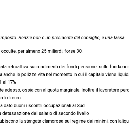
 imposto. Renzie non è un presidente del consiglio, è una tassa
occulte, per almeno 25 miliardi, forse 30.
gata retroattiva sui rendimenti dei fondi pensione, sulle fondazio
 anche le polizze vita nel momento in cui il capitale viene liquid
11 al 17%
de adesso, ossia con aliquota marginale. Inoltre il lavoratore perd
rdi di euro.
a dato buoni riscontri occupazionali al Sud
la detassazione del salario di secondo livello
 subiscono la stangata clamorosa sul regime dei minimi, con laliq