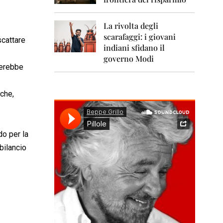
0
1
1
La rivolta degli
scarafaggi: i giovani
2
scattare
0
indiani sfidano il
1
governo Modi
2
iverebbe
2
0
iche,
1
3
2
do per la
0
bilancio
1
4
2
0
1
5
2