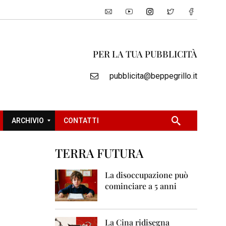
PER LA TUA PUBBLICITÀ
pubblicita@beppegrillo.it
ARCHIVIO
CONTATTI
TERRA FUTURA
2
0
La disoccupazione può
0
cominciare a 5 anni
5
2
0
La Cina ridisegna