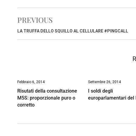
c
a
n
r
a
p
i
e
t
k
e
i
y
n
PREVIOUS
b
s
e
a
l
L
t
o
A
d
d
i
LA TRUFFA DELLO SQUILLO AL CELLULARE #PINGCALL
o
p
I
s
n
k
p
n
k
R
Febbraio 6, 2014
Settembre 26, 2014
Risutati della consultazione
I soldi degli
M5S: proporzionale puro o
europarlamentari del
corretto