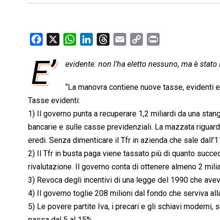
F
X
W
L
T
E
C
P
a
h
i
h
m
o
r
E’
evidente: non l’ha eletto nessuno, ma è stato
c
a
n
r
a
p
i
e
t
k
e
i
y
n
“La manovra contiene nuove tasse, evidenti e 
b
s
e
a
l
L
t
Tasse evidenti:
o
A
d
d
i
1) Il governo punta a recuperare 1,2 miliardi da una stan
o
p
I
s
n
bancarie e sulle casse previdenziali. La mazzata riguarda
k
p
n
k
eredi. Senza dimenticare il Tfr in azienda che sale dall’
2) Il Tfr in busta paga viene tassato più di quanto succe
rivalutazione. Il governo conta di ottenere almeno 2 milia
3) Revoca degli incentivi di una legge del 1990 che avev
4) Il governo toglie 208 milioni dal fondo che serviva al
5) Le povere partite Iva, i precari e gli schiavi moderni,
passa dal 5 al 15%