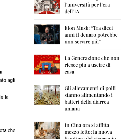
0
l’università per l’era
6
dell’IA
2
0
Elon Musk: “Tra dieci
0
anni il denaro potrebbe
7
non servire più”
2
0
La Generazione che non
0
8
riesce più a uscire di
casa
ni
2
ato agli
0
0
Gli allevamenti di polli
9
stanno alimentando i
e la
batteri della diarrea
2
umana
0
1
0
In Cina ora si affitta
uota che
mezzo letto: la nuova
2
frontiera del risparmio