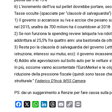
6) L’incremento dell’Iva sul pellet dovrebbe portare, seco
Tasse occulte (spacciate per “
clausole di salvaguardia
“)
1) Il governo si accanisce su Iva e accise che pesano sui
nel 2015, unaltra da 700 milioni ha il countdown al 2018
2) Se non funziona la spending review laliquota Iva ridot
addirittura al 25,5% fra quattro anni: una bastonata da olt
3) Resta poi la clausola di salvaguardia del governo Let
istruzione, interessi sui mutui, ecc): il governo incasser
4) Addio alle agevolazioni sul bollo auto per le vetture s
In più, siccome vanno accontentate l’EuroMerkel e le oliga
riduzione della pressione fiscale (quindi sono tasse che n
strutturale.”
Federico D’Incà, M5S Camera
PS: dai un suggerimento a Renzie per fare cassa sulla pe
F
X
W
L
T
E
C
P
a
h
i
h
m
o
r