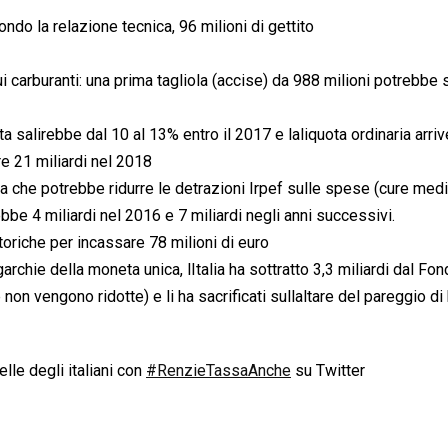
ndo la relazione tecnica, 96 milioni di gettito
 carburanti: una prima tagliola (accise) da 988 milioni potrebbe 
ta salirebbe dal 10 al 13% entro il 2017 e laliquota ordinaria arr
re 21 miliardi nel 2018
ta che potrebbe ridurre le detrazioni Irpef sulle spese (cure med
ebbe 4 miliardi nel 2016 e 7 miliardi negli anni successivi.
toriche per incassare 78 milioni di euro
rchie della moneta unica, lItalia ha sottratto 3,3 miliardi dal Fon
on vengono ridotte) e li ha sacrificati sullaltare del pareggio di 
lle degli italiani con
#RenzieTassaAnche
su Twitter