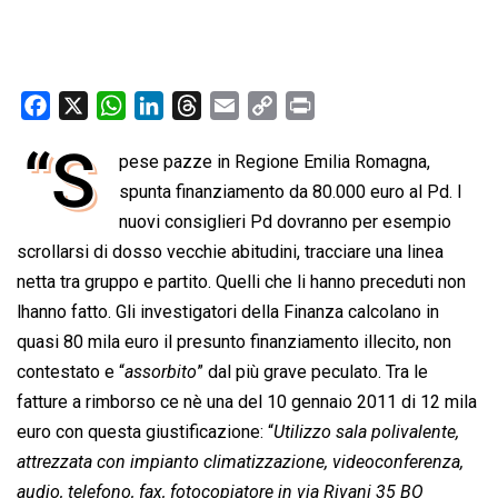
F
X
W
L
T
E
C
P
a
h
i
h
m
o
r
“S
pese pazze in Regione Emilia Romagna,
c
a
n
r
a
p
i
e
spunta finanziamento da 80.000 euro al Pd. I
t
k
e
i
y
n
b
s
e
a
l
L
t
nuovi consiglieri Pd dovranno per esempio
o
A
d
d
i
scrollarsi di dosso vecchie abitudini, tracciare una linea
o
p
I
s
n
netta tra gruppo e partito. Quelli che li hanno preceduti non
k
p
n
k
lhanno fatto. Gli investigatori della Finanza calcolano in
quasi 80 mila euro il presunto finanziamento illecito, non
contestato e “
assorbito
” dal più grave peculato. Tra le
fatture a rimborso ce nè una del 10 gennaio 2011 di 12 mila
euro con questa giustificazione: “
Utilizzo sala polivalente,
attrezzata con impianto climatizzazione, videoconferenza,
audio, telefono, fax, fotocopiatore in via Rivani 35 BO