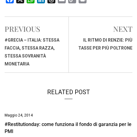
a
h
i
h
m
o
r
c
a
n
r
a
p
i
e
t
k
e
i
y
n
PREVIOUS
NEXT
b
s
e
a
l
L
t
o
A
d
d
i
#GRECIA – ITALIA: STESSA
IL RITMO DI RENZIE: PIÙ
o
p
I
s
n
FACCIA, STESSA RAZZA,
TASSE PER PIÙ POLTRONE
k
p
n
k
STESSA SOVRANITÀ
MONETARIA
RELATED POST
Maggio 24, 2014
#Restitutionday: come funziona il fondo di garanzia per le
PMI