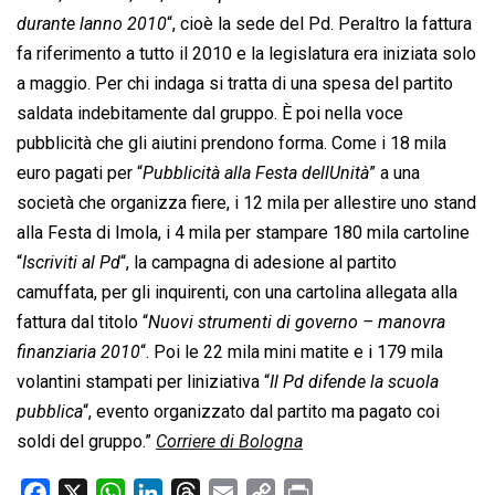
durante lanno 2010
“, cioè la sede del Pd. Peraltro la fattura
fa riferimento a tutto il 2010 e la legislatura era iniziata solo
a maggio. Per chi indaga si tratta di una spesa del partito
saldata indebitamente dal gruppo. È poi nella voce
pubblicità che gli aiutini prendono forma. Come i 18 mila
euro pagati per “
Pubblicità alla Festa dellUnità
” a una
società che organizza fiere, i 12 mila per allestire uno stand
alla Festa di Imola, i 4 mila per stampare 180 mila cartoline
“
Iscriviti al Pd
“, la campagna di adesione al partito
camuffata, per gli inquirenti, con una cartolina allegata alla
fattura dal titolo “
Nuovi strumenti di governo – manovra
finanziaria 2010
“. Poi le 22 mila mini matite e i 179 mila
volantini stampati per liniziativa “
Il Pd difende la scuola
pubblica
“, evento organizzato dal partito ma pagato coi
soldi del gruppo.”
Corriere di Bologna
F
X
W
L
T
E
C
P