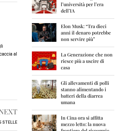
0
l’università per l’era
6
dell’IA
2
0
Elon Musk: “Tra dieci
0
anni il denaro potrebbe
7
non servire più”
2
li
0
caccia al
La Generazione che non
0
8
riesce più a uscire di
casa
2
0
0
Gli allevamenti di polli
9
stanno alimentando i
batteri della diarrea
2
umana
0
1
NEXT
0
In Cina ora si affitta
5 STELLE
mezzo letto: la nuova
2
frontiera del risparmio