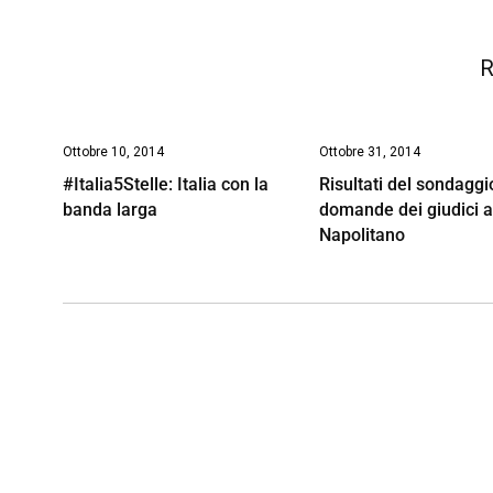
k
p
n
k
R
Ottobre 10, 2014
Ottobre 31, 2014
#Italia5Stelle: Italia con la
Risultati del sondaggio
banda larga
domande dei giudici 
Napolitano