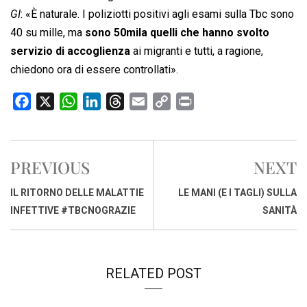
GI
: «È naturale. I poliziotti positivi agli esami sulla Tbc sono
40 su mille, ma
sono 50mila quelli che hanno svolto
servizio di accoglienza
ai migranti e tutti, a ragione,
chiedono ora di essere controllati».
F
X
W
L
T
E
C
P
a
h
i
h
m
o
r
c
a
n
r
a
p
i
e
t
k
e
i
y
n
PREVIOUS
NEXT
b
s
e
a
l
L
t
o
A
d
d
i
IL RITORNO DELLE MALATTIE
LE MANI (E I TAGLI) SULLA
o
p
I
s
n
INFETTIVE #TBCNOGRAZIE
SANITÀ
k
p
n
k
RELATED POST