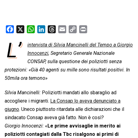
F
X
W
L
T
E
C
P
a
h
i
h
m
o
r
L’
intervista di Silvia Mancinelli del Tempo a Giorgio
c
a
n
r
a
p
i
e
Innocenzi
t
k
, Segretario Generale Nazionale
e
i
y
n
b
s
e
a
l
L
t
CONSAP, sulla questione dei poliziotti senza
o
A
d
d
i
protezioni: «Già 40 agenti su mille sono risultati positivi. In
o
p
I
s
n
50mila ora temono»
k
p
n
k
Silvia Mancinelli:
Poliziotti mandati allo sbaraglio ad
accogliere i migranti.
La Consap lo aveva denunciato a
giugno
. Uneco piuttosto ritardata alle dichiarazioni che il
sindacato Consap aveva già fatto. Non è così?
Giorgio Innocenzi:
«
Le prime avvisaglie in merito ai
poliziotti contagiati dalla Tbc risalgono ai primi di