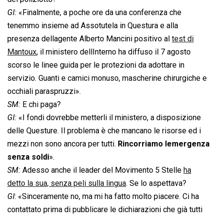
GI:
«Finalmente, a poche ore da una conferenza che
tenemmo insieme ad Assotutela in Questura e alla
presenza dellagente Alberto Mancini positivo al
test di
Mantoux
, il ministero dellInterno ha diffuso il 7 agosto
scorso le linee guida per le protezioni da adottare in
servizio. Guanti e camici monuso, mascherine chirurgiche e
occhiali paraspruzzi».
SM:
E chi paga?
GI:
«I fondi dovrebbe metterli il ministero, a disposizione
delle Questure. Il problema è che mancano le risorse ed i
mezzi non sono ancora per tutti.
Rincorriamo lemergenza
senza soldi
».
SM:
Adesso anche il leader del Movimento 5 Stelle
ha
detto la sua, senza peli sulla lingua
. Se lo aspettava?
GI
: «Sinceramente no, ma mi ha fatto molto piacere. Ci ha
contattato prima di pubblicare le dichiarazioni che già tutti