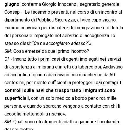
giugno
 conferma Giorgio Innocenzi, segretario generale
Consap -. Le facemmo presenti, nel corso di un incontro al
dipartimento di Pubblica Sicurezza, al vice capo vicario.
Fummo convocati per discutere di immigrazione e di tutela
del personale impiegato nel servizio di accoglienza. Io
stesso dissi: “
Ce ne accorgiamo adesso?
“».
SM:
Cosa emerse da quel primo incontro?
GI
: «Innanzitutto i primi casi di agenti impiegati nei servizi
di assistenza ai migranti e infetti da tubercolosi. Andavano
ad accogliere quanti sbarcavano con mascherine da 50
centesimi, per niente sufficienti a proteggerli dai contagi.
I
controlli sulle navi che trasportano i migranti sono
superficiali,
con un solo medico a bordo per circa mille
persone, e quando sbarcano vengono a contatto con chi li
accoglie mettendoli a rischio».
SM:
Quali sono gli strumenti adatti a garantire lincolumità
del poliziotto?