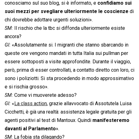
conosciamo sul suo blog, si è informato, e
confidiamo sui
suoi mezzi per svegliare ulteriormente le coscienze
di
chi dovrebbe adottare urgenti soluzioni».
SM:
Il rischio che la tbc si diffonda ulteriormente esiste
ancora?
GI:
«Assolutamente si. I migranti che stanno sbarcando in
queste ore vengono mandati in tutta Italia sui pullman per
essere sottoposti a visite approfondite. Durante il viaggio,
però, prima di esser controllati, a contatto diretto con loro, ci
sono i poliziotti. Si sta procedendo in modo approssimativo
e si rischia grosso».
SM:
Come vi muoverete adesso?
GI:
«
La class action
, grazie allavvocato di Assotutela Luisa
Cicchetti, è già una realtà: assistenza legale gratuita per gli
agenti positivi al test di Mantoux. Quindi
manifesteremo
davanti al Parlamento
».
SM
: La fobia sta dilagando?