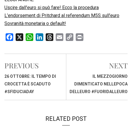
Uscire dall’euro si può fare! Ecco la procedura
L’endorsement di Pritchard al referendum M5S sull’euro
Sovranità monetaria o default!
F
X
W
L
T
E
C
P
a
h
i
h
m
o
r
c
a
n
r
a
p
i
e
t
k
e
i
y
n
PREVIOUS
NEXT
b
s
e
a
l
L
t
o
A
d
d
i
26 OTTOBRE: IL TEMPO DI
IL MEZZOGIORNO
o
p
I
s
n
CROCETTA È SCADUTO
DIMENTICATO NELLEPOCA
k
p
n
k
#SFIDUCIADAY
DELLEURO #FUORIDALLEURO
RELATED POST