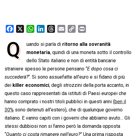
F
X
W
L
T
E
C
P
a
h
i
h
m
o
r
Q
uando si parla di
ritorno alla sovranità
c
a
n
r
a
p
i
e
monetaria
t
k
, quindi di una moneta sotto il controllo
e
i
y
n
b
s
e
a
l
L
t
dello Stato italiano e non di entità bancarie
o
A
d
d
i
straniere spesso le persone pensano “
E dopo cosa ci
o
p
I
s
n
succederà?
“. Si sono assuefatte all’euro e si fidano di più
k
p
n
k
dei
killer economici
, degli strozzini della porta accanto, in
questo caso rappresentati da istituti di Paesi europei che
hanno comprato i nostri titoli pubblici in questi anni (
ben il
30%
sono detenuti all’estero), che di qualunque governo
italiano. E vanno capiti con i governi che abbiamo avuto… Gli
stessi dubbiosi non si fanno però la domanda opposta
“
Quanto ci costa rimanere nell’euro?
” Una prima risposta