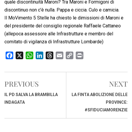
quale discontinuità Maroni? Tra Maroni e Formigoni di
discontinuo non c’è nulla. Pappa e ciccia. Culo e camicia.
Il MoVimento 5 Stelle ha chiesto le dimissioni di Maroni e
del presidente del consiglio regionale Raffaele Cattaneo
(allepoca assessore alle Infrastrutture e membro del
comitato di vigilanza di Infrastrutture Lombarde)
F
X
W
L
T
E
C
P
a
h
i
h
m
o
r
c
a
n
r
a
p
i
e
t
k
e
i
y
n
PREVIOUS
NEXT
b
s
e
a
l
L
t
o
A
d
d
i
IL PD SALVA LA BRAMBILLA
LA FINTA ABOLIZIONE DELLE
o
p
I
s
n
INDAGATA
PROVINCE:
k
p
n
k
#SFIDUCIAMORENZIE