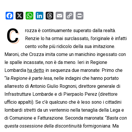
F
X
W
L
T
E
C
P
a
h
i
h
m
o
r
C
rozza è continuamente superato dalla realtà.
c
a
n
r
a
p
i
e
Renzie lo ha ormai surclassato, l’originale è infatti
t
k
e
i
y
n
b
s
e
a
l
L
t
cento volte più ridicolo della sua imitazione.
o
A
d
d
i
Maroni, che Crozza imita come un manichino ingessato con
o
p
I
s
n
le spalle incassate, non è da meno. Ieri in Regione
k
p
n
k
Lombardia
ha detto
in sequenza due maronate: Primo che
“
la Regione è parte lesa
, nelle indagini che hanno portato
allarresto di Antonio Giulio Rognoni, direttore generale di
Infrastrutture Lombarde e di Pierpaolo Perez (direttore
ufficio appalti). Se c’è qualcuno che è leso sono i cittadini
lombardi stretti da un ventennio nella tenaglia della Lega e
di Comunione e Fatturazione. Seconda maronata: “
Basta con
questa ossessione della discontinuità formigoniana
. Ma