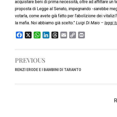
acquistare beni di prima necessità, oltre ad affittare un 
proposta di Legge al Senato, impegnando -sarebbe megl
votarla, come avete già fatto per l’abolizione dei vitalizi
la mafia. Noi abbiamo già scelto.”
Luigi Di Maio –
leggi t
F
X
W
L
T
E
C
P
a
h
i
h
m
o
r
c
a
n
r
a
p
i
e
t
k
e
i
y
n
PREVIOUS
b
s
e
a
l
L
t
o
A
d
d
i
RENZI ERODE E I BAMBINI DI TARANTO
o
p
I
s
n
k
p
n
k
R