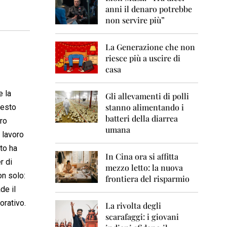
0
anni il denaro potrebbe
6
non servire più”
2
0
La Generazione che non
0
7
riesce più a uscire di
casa
2
0
e la
0
Gli allevamenti di polli
8
stanno alimentando i
festo
batteri della diarrea
tro
2
umana
0
 lavoro
0
to ha
9
In Cina ora si affitta
r di
mezzo letto: la nuova
2
on solo:
frontiera del risparmio
0
de il
1
0
orativo.
La rivolta degli
scarafaggi: i giovani
2