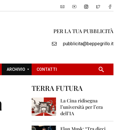
PER LA TUA PUBBLICITÀ
pubblicita@beppegrillo.it
ARCHIVIO
CONTATTI
TERRA FUTURA
2
a
0
La Cina ridisegna
0
l’università per l’era
5
dell’IA
2
0
Elon Musk: “Tra dieci