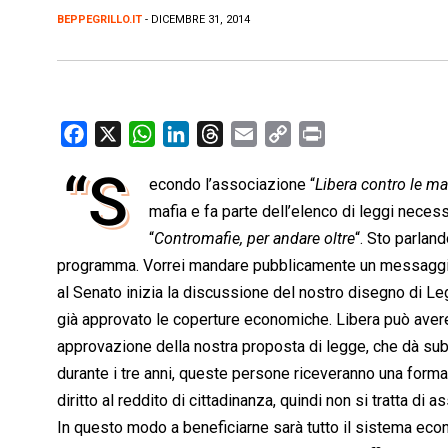
BEPPEGRILLO.IT
- DICEMBRE 31, 2014
F
X
W
L
T
E
C
P
a
h
i
h
m
o
r
“S
econdo l’associazione “
Libera contro le ma
c
a
n
r
a
p
i
e
mafia e fa parte dell’elenco di leggi necess
t
k
e
i
y
n
b
s
e
a
l
L
t
“
Contromafie, per andare oltre
“. Sto parland
o
A
d
d
i
programma. Vorrei mandare pubblicamente un messaggio a
o
p
I
s
n
al Senato inizia la discussione del nostro disegno di Le
k
p
n
k
già approvato le coperture economiche. Libera può avere
approvazione della nostra proposta di legge, che dà subit
durante i tre anni, queste persone riceveranno una forma
diritto al reddito di cittadinanza, quindi non si tratta di 
In questo modo a beneficiarne sarà tutto il sistema econo