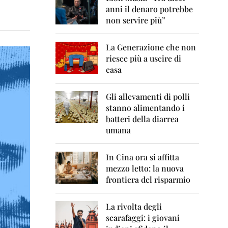
0
anni il denaro potrebbe
6
non servire più”
2
0
La Generazione che non
0
7
riesce più a uscire di
casa
2
0
0
Gli allevamenti di polli
8
stanno alimentando i
batteri della diarrea
2
umana
0
0
9
In Cina ora si affitta
mezzo letto: la nuova
2
frontiera del risparmio
0
1
0
La rivolta degli
scarafaggi: i giovani
2