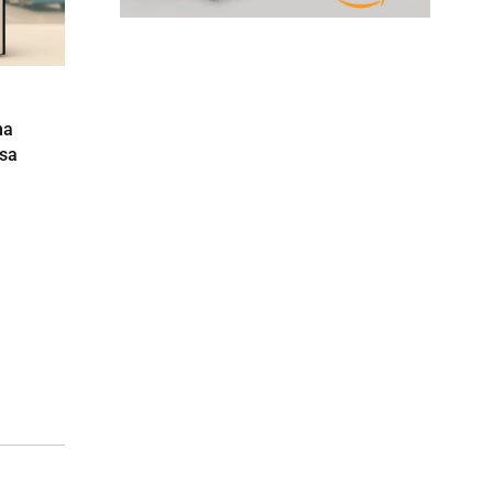
na
osa