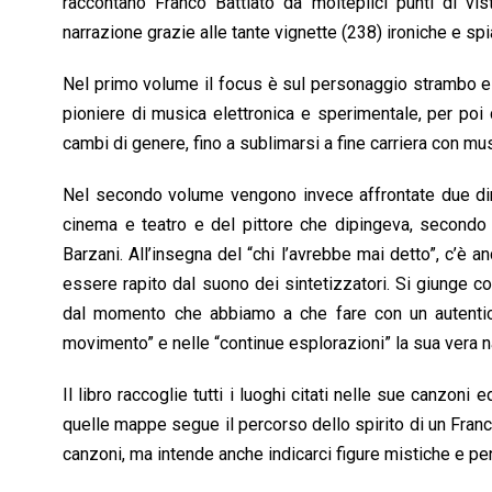
raccontano Franco Battiato da molteplici punti di vis
k
p
n
k
narrazione grazie alle tante vignette (238) ironiche e spi
Nel primo volume il focus è sul personaggio strambo e 
pioniere di musica elettronica e sperimentale, per poi
cambi di genere, fino a sublimarsi a fine carriera con mus
Nel secondo volume vengono invece affrontate due dime
cinema e teatro e del pittore che dipingeva, secondo
Barzani. All’insegna del “chi l’avrebbe mai detto”, c’è 
essere rapito dal suono dei sintetizzatori. Si giunge co
dal momento che abbiamo a che fare con un autentico
movimento” e nelle “continue esplorazioni” la sua vera 
Il libro raccoglie tutti i luoghi citati nelle sue canzoni 
quelle mappe segue il percorso dello spirito di un Franc
canzoni, ma intende anche indicarci figure mistiche e pen