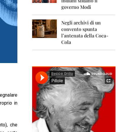
indiani sfidano il
0
1
governo Modi
1
Negli archivi di un
2
0
convento spunta
1
l’antenata della Coca-
2
Cola
2
0
1
3
2
0
1
4
egnalare
roprio in
2
0
1
5
to), che
2