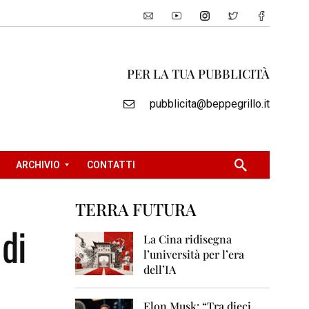
PER LA TUA PUBBLICITÀ
pubblicita@beppegrillo.it
ARCHIVIO
CONTATTI
TERRA FUTURA
2
 di
0
La Cina ridisegna
0
l’università per l’era
5
dell’IA
2
0
Elon Musk: “Tra dieci