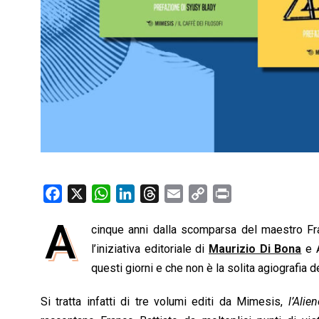
F
X
W
L
T
E
C
P
a
h
i
h
m
o
r
A
cinque anni dalla scomparsa del maestro Fra
c
a
n
r
a
p
i
e
l’iniziativa editoriale di
t
k
e
i
y
Maurizio Di Bona
n
e A
b
s
e
a
l
L
t
questi giorni e che non è la solita agiografia
o
A
d
d
i
Si tratta infatti di tre volumi editi da Mimesis,
l’Alie
o
p
I
s
n