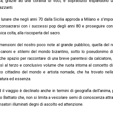
ta, grazie ad una coralità di voci, e soprattutto espandono u
azzanti.
lunare che negli anni 70 dalla Sicilia approda a Milano e s’im
 consacrarsi con i successi pop degli anni 80 e proseguire con
ica colta, alla riscoperta del sacro.
nsioni del nostro poco note al grande pubblico, quella del re
 canoni e stilemi del mondo bizantino, sotto lo pseudonimo d
anche spazio per raccontare di una breve parentesi da calciatore,
sì al terzo e conclusivo volume che ruota intorna al concetto di
 cittadino del mondo e artista nomade, che ha trovato nella 
natura ed essenza.
ed il viaggio è declinato anche in termini di geografia dell’anima, 
o Battiato che, non si limita a veicolare semi di conoscenza attr
satori illuminati degni di ascolto ed attenzione.