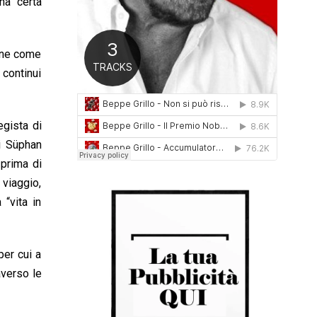
na certa
0
1
6
pone come
 continui
gista di
i Süphan
 prima di
 viaggio,
“vita in
per cui a
averso le