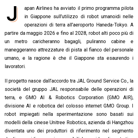
a
h
i
h
m
o
r
J
apan Airlines ha avviato il primo programma pilota
c
a
n
r
a
p
i
e
in Giappone sull’utilizzo di robot umanoidi nelle
t
k
e
i
y
n
b
s
e
a
l
L
t
operazioni di terra all’aeroporto Haneda-Tokyo. A
o
A
d
d
i
partire da maggio 2026 e fino al 2028, robot alti poco più di
o
p
I
s
n
un metro caricheranno bagagli, puliranno cabine e
k
p
n
k
maneggeranno attrezzature di pista al fianco del personale
umano, e la ragione è che il Giappone sta esaurendo i
lavoratori.
Il progetto nasce dall’accordo tra JAL Ground Service Co., la
società del gruppo JAL responsabile delle operazioni di
terra, e GMO AI & Robotics Corporation (GMO AIR),
divisione AI e robotica del colosso internet GMO Group. I
robot impiegati nella sperimentazione sono basati sui
modelli della cinese Unitree Robotics, azienda di Hangzhou
diventata uno dei produttori di riferimento nel segmento