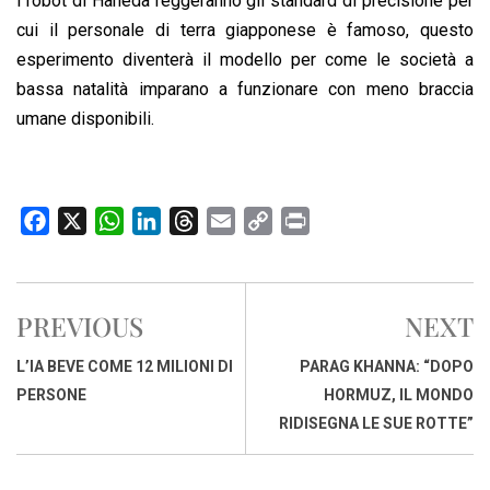
i robot di Haneda reggeranno gli standard di precisione per
cui il personale di terra giapponese è famoso, questo
esperimento diventerà il modello per come le società a
bassa natalità imparano a funzionare con meno braccia
umane disponibili.
F
X
W
L
T
E
C
P
a
h
i
h
m
o
r
c
a
n
r
a
p
i
e
t
k
e
i
y
n
PREVIOUS
NEXT
b
s
e
a
l
L
t
o
A
d
d
i
L’IA BEVE COME 12 MILIONI DI
PARAG KHANNA: “DOPO
o
p
I
s
n
PERSONE
HORMUZ, IL MONDO
k
p
n
k
RIDISEGNA LE SUE ROTTE”