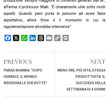
produzione sempre maggiore di contenuti generati dall’IA”,
afferma il professor Miah.
“È chiaramente utile sotto molti
aspetti. Quando però porta le persone ad avere false
aspettative, allora forse è il momento in cui la
regolamentazione dovrebbe intervenire”.
F
X
W
L
T
E
C
P
a
h
i
h
m
o
r
c
a
n
r
a
p
i
e
t
k
e
i
y
n
PREVIOUS
NEXT
b
s
e
a
l
L
t
o
A
d
d
i
PARAG KHANNA: “DOPO
MENO ORE, PIÙ VITA, STESSA
o
p
I
s
n
HORMUZ, IL MONDO
PRODUTTIVITÀ: IL
k
p
n
k
RIDISEGNA LE SUE ROTTE”
SUCCESSO DELLA
SETTIMANA DI 4 GIORNI