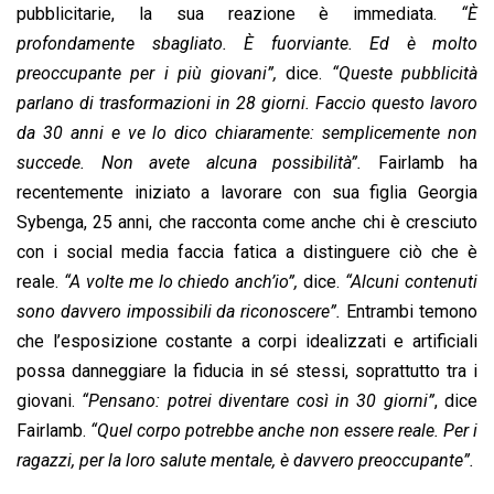
pubblicitarie, la sua reazione è immediata.
“È
profondamente sbagliato. È fuorviante. Ed è molto
preoccupante per i più giovani”,
dice.
“Queste pubblicità
parlano di trasformazioni in 28 giorni. Faccio questo lavoro
da 30 anni e ve lo dico chiaramente: semplicemente non
succede. Non avete alcuna possibilità”.
Fairlamb ha
recentemente iniziato a lavorare con sua figlia Georgia
Sybenga, 25 anni, che racconta come anche chi è cresciuto
con i social media faccia fatica a distinguere ciò che è
reale.
“A volte me lo chiedo anch’io”,
dice.
“Alcuni contenuti
sono davvero impossibili da riconoscere”.
Entrambi temono
che l’esposizione costante a corpi idealizzati e artificiali
possa danneggiare la fiducia in sé stessi, soprattutto tra i
giovani.
“Pensano: potrei diventare così in 30 giorni”
, dice
Fairlamb.
“Quel corpo potrebbe anche non essere reale. Per i
ragazzi, per la loro salute mentale, è davvero preoccupante”.