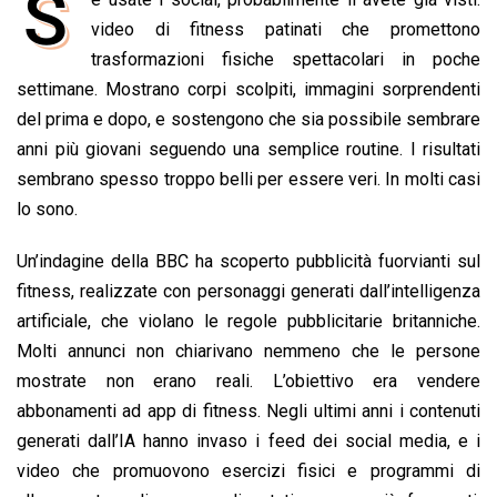
S
o
A
d
d
i
video di fitness patinati che promettono
o
p
I
s
n
trasformazioni fisiche spettacolari in poche
k
p
n
k
settimane. Mostrano corpi scolpiti, immagini sorprendenti
del prima e dopo, e sostengono che sia possibile sembrare
anni più giovani seguendo una semplice routine. I risultati
sembrano spesso troppo belli per essere veri. In molti casi
lo sono.
Un’indagine della BBC ha scoperto pubblicità fuorvianti sul
fitness, realizzate con personaggi generati dall’intelligenza
artificiale, che violano le regole pubblicitarie britanniche.
Molti annunci non chiarivano nemmeno che le persone
mostrate non erano reali. L’obiettivo era vendere
abbonamenti ad app di fitness. Negli ultimi anni i contenuti
generati dall’IA hanno invaso i feed dei social media, e i
video che promuovono esercizi fisici e programmi di