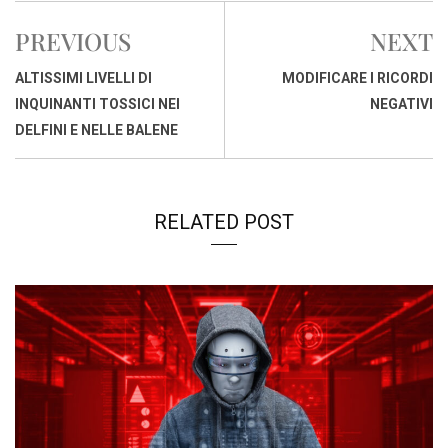
b
s
e
a
l
L
t
PREVIOUS
NEXT
o
A
d
d
i
o
p
I
s
n
ALTISSIMI LIVELLI DI
MODIFICARE I RICORDI
k
p
n
k
INQUINANTI TOSSICI NEI
NEGATIVI
DELFINI E NELLE BALENE
RELATED POST