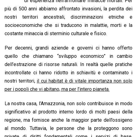
b
s
e
a
l
L
t
di esperienza nell’affrontare minacce mortali. Per
o
A
d
d
i
più di 500 anni abbiamo affrontato invasioni, la perdita dei
o
p
I
s
n
nostri territori ancestrali, discriminazioni etniche e
k
p
n
k
socioeconomiche che si traducono in malattie, morti e la
costante minaccia di sterminio culturale e fisico.
Per decenni, grandi aziende e governi ci hanno offerto
quello che chiamano “sviluppo economico” in cambio
dell’estrazione di risorse naturali. In realtà quelle pratiche
incontrollate ci hanno ridotto in schiavitù e contaminato i
nostri territori,
il cui habitat è di vitale importanza non solo
per i popoli che vi abitano, ma per l’intero pianeta.
La nostra casa, l’Amazzonia, non solo contribuisce in modo
significativo al prodotto interno lordo di molti paesi della
regione, ma fornisce anche la maggior parte dell’ossigeno
al mondo. Tuttavia, le persone che la proteggono sono
private di diritti fondamentali come i servizi di base,