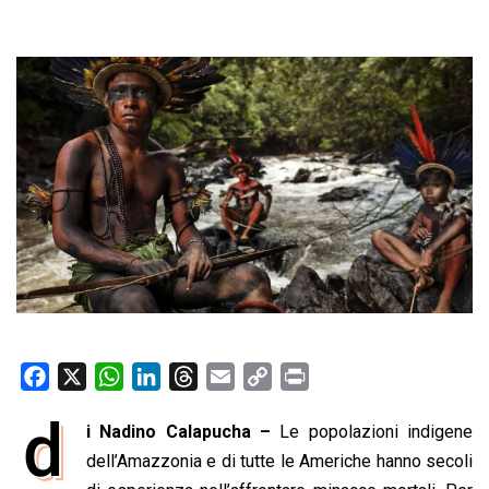
F
X
W
L
T
E
C
P
a
h
i
h
m
o
r
d
i Nadino Calapucha –
Le popolazioni indigene
c
a
n
r
a
p
i
e
dell’Amazzonia e di tutte le Americhe hanno secoli
t
k
e
i
y
n