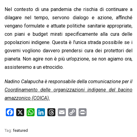
Nel contesto di una pandemia che rischia di continuare a
dilagare nel tempo, servono dialogo e azione, affinché
vengano formulate e attuate politiche sanitarie appropriate,
con piani e budget mirati specificamente alla cura delle
popolazioni indigene. Questa è l’unica strada possibile se i
governi vogliono davvero prendersi cura dei protettori del
pianeta. Non agire non è più un’opzione, se non agiamo ora,
assisteremo a un etnocidio.
Nadino Calapucha è responsabile della comunicazione per il
Coordinamento delle organizzazioni indigene del bacino
amazzonico (COICA).
F
X
W
L
T
E
C
P
a
h
i
h
m
o
r
c
a
n
r
a
p
i
Tag:
featured
e
t
k
e
i
y
n