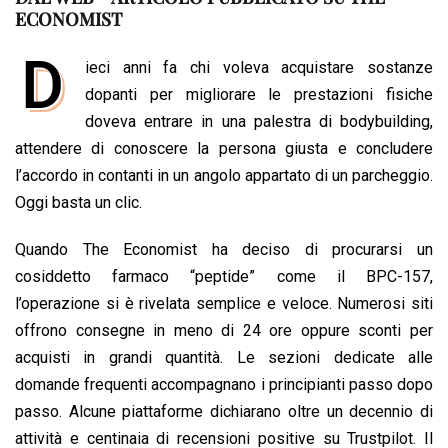
ECONOMIST
e
t
k
e
i
y
n
b
s
e
a
l
L
t
D
ieci anni fa chi voleva acquistare sostanze
o
A
d
d
i
dopanti per migliorare le prestazioni fisiche
o
p
I
s
n
doveva entrare in una palestra di bodybuilding,
k
p
n
k
attendere di conoscere la persona giusta e concludere
l’accordo in contanti in un angolo appartato di un parcheggio.
Oggi basta un clic.
Quando The Economist ha deciso di procurarsi un
cosiddetto farmaco “peptide” come il BPC-157,
l’operazione si è rivelata semplice e veloce. Numerosi siti
offrono consegne in meno di 24 ore oppure sconti per
acquisti in grandi quantità. Le sezioni dedicate alle
domande frequenti accompagnano i principianti passo dopo
passo. Alcune piattaforme dichiarano oltre un decennio di
attività e centinaia di recensioni positive su Trustpilot. Il