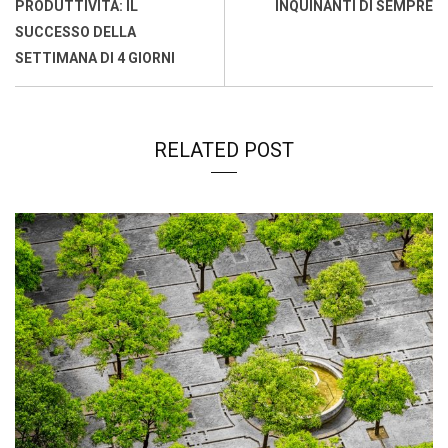
o
p
I
s
n
PRODUTTIVITÀ: IL
INQUINANTI DI SEMPRE
k
p
n
k
SUCCESSO DELLA
SETTIMANA DI 4 GIORNI
RELATED POST