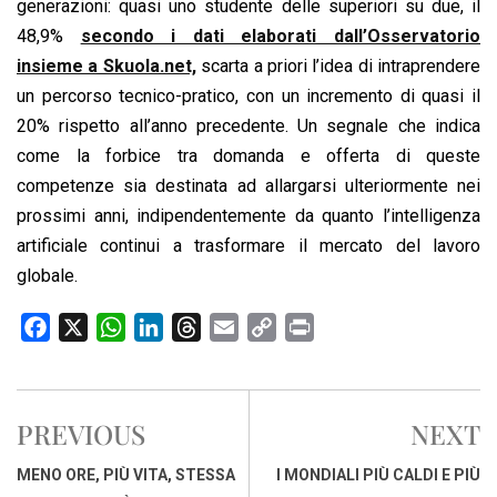
generazioni: quasi uno studente delle superiori su due, il
48,9%
secondo i dati elaborati dall’Osservatorio
insieme a Skuola.net,
scarta a priori l’idea di intraprendere
un percorso tecnico-pratico, con un incremento di quasi il
20% rispetto all’anno precedente. Un segnale che indica
come la forbice tra domanda e offerta di queste
competenze sia destinata ad allargarsi ulteriormente nei
prossimi anni, indipendentemente da quanto l’intelligenza
artificiale continui a trasformare il mercato del lavoro
globale.
F
X
W
L
T
E
C
P
a
h
i
h
m
o
r
c
a
n
r
a
p
i
e
t
k
e
i
y
n
PREVIOUS
NEXT
b
s
e
a
l
L
t
o
A
d
d
i
MENO ORE, PIÙ VITA, STESSA
I MONDIALI PIÙ CALDI E PIÙ