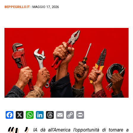
BEPPEGRILLO.IT
- MAGGIO 17, 2026
F
X
W
L
T
E
C
P
a
h
i
h
m
o
r
IA dà all’America l’opportunità di tornare a
c
a
n
r
a
p
i