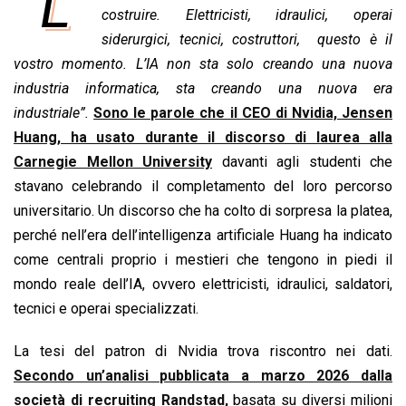
“L’
e
costruire. Elettricisti, idraulici, operai
t
k
e
i
y
n
b
s
e
a
l
L
t
siderurgici, tecnici, costruttori, questo è il
o
A
d
d
i
vostro momento. L’IA non sta solo creando una nuova
o
p
I
s
n
industria informatica, sta creando una nuova era
k
p
n
k
industriale”.
Sono le parole che il CEO di Nvidia, Jensen
Huang, ha usato durante il discorso di laurea alla
Carnegie Mellon University
davanti agli studenti che
stavano celebrando il completamento del loro percorso
universitario. Un discorso che ha colto di sorpresa la platea,
perché nell’era dell’intelligenza artificiale Huang ha indicato
come centrali proprio i mestieri che tengono in piedi il
mondo reale dell’IA, ovvero elettricisti, idraulici, saldatori,
tecnici e operai specializzati.
La tesi del patron di Nvidia trova riscontro nei dati.
Secondo un’analisi pubblicata a marzo 2026 dalla
società di recruiting Randstad,
basata su diversi milioni