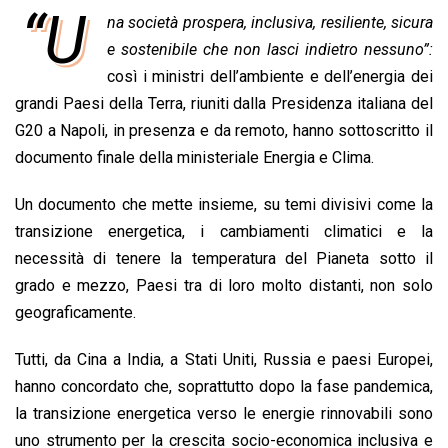
“U
na società prospera, inclusiva, resiliente, sicura
c
a
n
r
a
p
i
e
e sostenibile che non lasci indietro nessuno”:
t
k
e
i
y
n
b
s
e
a
l
L
t
così i ministri dell’ambiente e dell’energia dei
o
A
d
d
i
grandi Paesi della Terra, riuniti dalla Presidenza italiana del
o
p
I
s
n
G20 a Napoli, in presenza e da remoto, hanno sottoscritto il
k
p
n
k
documento finale della ministeriale Energia e Clima.
Un documento che mette insieme, su temi divisivi come la
transizione energetica, i cambiamenti climatici e la
necessità di tenere la temperatura del Pianeta sotto il
grado e mezzo, Paesi tra di loro molto distanti, non solo
geograficamente.
Tutti, da Cina a India, a Stati Uniti, Russia e paesi Europei,
hanno concordato che, soprattutto dopo la fase pandemica,
la transizione energetica verso le energie rinnovabili sono
uno strumento per la crescita socio-economica inclusiva e