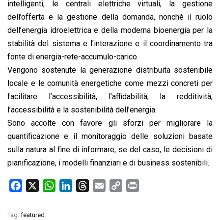
intelligenti, le centrali elettriche virtuali, la gestione
dell’offerta e la gestione della domanda, nonché il ruolo
dell’energia idroelettrica e della moderna bioenergia per la
stabilità del sistema e l’interazione e il coordinamento tra
fonte di energia-rete-accumulo-carico.
Vengono sostenute la generazione distribuita sostenibile
locale e le comunità energetiche come mezzi concreti per
facilitare l’accessibilità, l’affidabilità, la redditività,
l’accessibilità e la sostenibilità dell’energia.
Sono accolte con favore gli sforzi per migliorare la
quantificazione e il monitoraggio delle soluzioni basate
sulla natura al fine di informare, se del caso, le decisioni di
pianificazione, i modelli finanziari e di business sostenibili.
F
X
W
L
T
E
C
P
a
h
i
h
m
o
r
c
a
n
r
a
p
i
Tag:
featured