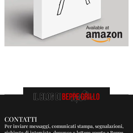
CONTATTI
Per inviare messaggi, comunicati stampa, segnalazioni,
richieste di interviste, denunce o lettere aperte a Beppe