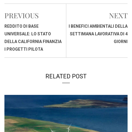
e
t
k
e
i
y
n
b
s
e
a
l
L
t
PREVIOUS
NEXT
o
A
d
d
i
o
p
I
s
n
REDDITO DI BASE
I BENEFICI AMBIENTALI DELLA
k
p
n
k
UNIVERSALE: LO STATO
SETTIMANA LAVORATIVA DI 4
DELLA CALIFORNIA FINANZIA
GIORNI
I PROGETTI PILOTA
RELATED POST