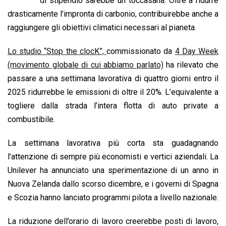
di stipendio sarebbe un toccasana. Oltre a ridurre
o
A
d
d
i
drasticamente l’impronta di carbonio, contribuirebbe anche a
o
p
I
s
n
raggiungere gli obiettivi climatici necessari al pianeta.
k
p
n
k
Lo studio “Stop the clocK”,
commissionato da
4 Day Week
(movimento globale di cui abbiamo parlato)
ha rilevato che
passare a una settimana lavorativa di quattro giorni entro il
2025 ridurrebbe le emissioni di oltre il 20%. L’equivalente a
togliere dalla strada l’intera flotta di auto private a
combustibile.
La settimana lavorativa più corta sta guadagnando
l’attenzione di sempre più economisti e vertici aziendali. La
Unilever ha annunciato una sperimentazione di un anno in
Nuova Zelanda dallo scorso dicembre, e i governi di Spagna
e Scozia hanno lanciato programmi pilota a livello nazionale.
La riduzione dell’orario di lavoro creerebbe posti di lavoro,