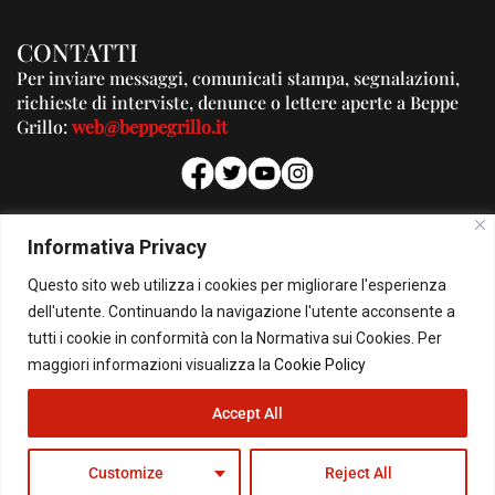
CONTATTI
Per inviare messaggi, comunicati stampa, segnalazioni,
richieste di interviste, denunce o lettere aperte a Beppe
Grillo:
web@beppegrillo.it
PUBBLICITA'
Informativa Privacy
Per la tua pubblicità su questo Blog:
Questo sito web utilizza i cookies per migliorare l'esperienza
pubblicita@beppegrillo.it
dell'utente. Continuando la navigazione l'utente acconsente a
tutti i cookie in conformità con la Normativa sui Cookies. Per
HOMEPAGE
COOKIE POLICY
PRIVACY POLICY
CONTATTI
maggiori informazioni visualizza la
Cookie Policy
Accept All
© Copyright 2026 - Il Blog di Beppe Grillo. All Rights Reserved - Powered by
happygrafic.com
Customize
Reject All