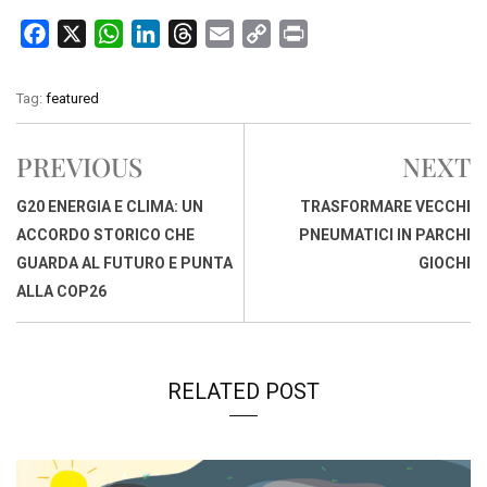
F
X
W
L
T
E
C
P
a
h
i
h
m
o
r
c
a
n
r
a
p
i
Tag:
featured
e
t
k
e
i
y
n
b
s
e
a
l
L
t
PREVIOUS
NEXT
o
A
d
d
i
o
p
I
s
n
G20 ENERGIA E CLIMA: UN
TRASFORMARE VECCHI
k
p
n
k
ACCORDO STORICO CHE
PNEUMATICI IN PARCHI
GUARDA AL FUTURO E PUNTA
GIOCHI
ALLA COP26
RELATED POST