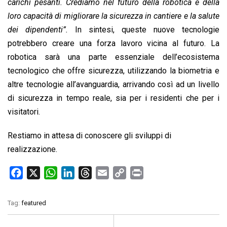
carichi pesanti. Crediamo nel futuro della robotica e della
loro capacità di migliorare la sicurezza in cantiere e la salute
dei dipendenti”.
In sintesi, queste nuove tecnologie
potrebbero creare una forza lavoro vicina al futuro. La
robotica sarà una parte essenziale dell’ecosistema
tecnologico che offre sicurezza, utilizzando la biometria e
altre tecnologie all’avanguardia, arrivando così ad un livello
di sicurezza in tempo reale, sia per i residenti che per i
visitatori.
Restiamo in attesa di conoscere gli sviluppi di
realizzazione.
F
X
W
L
T
E
C
P
a
h
i
h
m
o
r
c
a
n
r
a
p
i
Tag:
featured
e
t
k
e
i
y
n
b
s
e
a
l
L
t