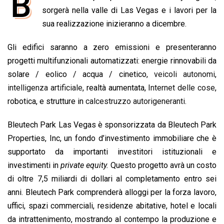
B
e
sorgerà nella valle di Las Vegas e i lavori per la
t
k
e
i
y
n
b
s
e
a
l
L
t
sua realizzazione inizieranno a dicembre.
o
A
d
d
i
Gli edifici saranno a zero emissioni e presenteranno
o
p
I
s
n
progetti multifunzionali automatizzati: energie rinnovabili da
k
p
n
k
solare / eolico / acqua / cinetico,
veicoli autonomi
,
intelligenza artificiale
, realtà aumentata,
Internet delle cose
,
robotica, e strutture in
calcestruzzo autorigeneranti
.
Bleutech Park Las Vegas è sponsorizzata da Bleutech Park
Properties, Inc, un fondo d’investimento immobiliare che è
supportato da importanti investitori istituzionali e
investimenti in
private equity.
Questo progetto avrà un costo
di oltre 7,5 miliardi di dollari al completamento entro sei
anni. Bleutech Park comprenderà alloggi per la forza lavoro,
uffici, spazi commerciali, residenze abitative, hotel e locali
da intrattenimento, mostrando al contempo la produzione e