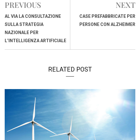
PREVIOUS
NEXT
o
A
d
d
i
o
p
I
s
n
AL VIA LA CONSULTAZIONE
CASE PREFABBRICATE PER
k
p
n
k
SULLA STRATEGIA
PERSONE CON ALZHEIMER
NAZIONALE PER
L’INTELLIGENZA ARTIFICIALE
RELATED POST