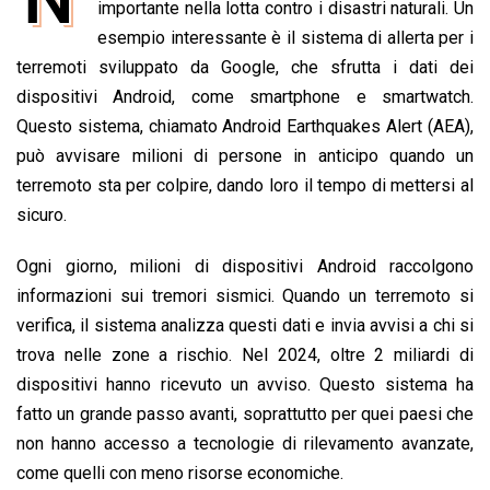
e
importante nella lotta contro i disastri naturali. Un
t
k
e
i
y
n
b
s
e
a
l
L
t
esempio interessante è il sistema di allerta per i
o
A
d
d
i
terremoti sviluppato da Google, che sfrutta i dati dei
o
p
I
s
n
dispositivi Android, come smartphone e smartwatch.
k
p
n
k
Questo sistema, chiamato Android Earthquakes Alert (AEA),
può avvisare milioni di persone in anticipo quando un
terremoto sta per colpire, dando loro il tempo di mettersi al
sicuro.
Ogni giorno, milioni di dispositivi Android raccolgono
informazioni sui tremori sismici. Quando un terremoto si
verifica, il sistema analizza questi dati e invia avvisi a chi si
trova nelle zone a rischio. Nel 2024, oltre 2 miliardi di
dispositivi hanno ricevuto un avviso. Questo sistema ha
fatto un grande passo avanti, soprattutto per quei paesi che
non hanno accesso a tecnologie di rilevamento avanzate,
come quelli con meno risorse economiche.