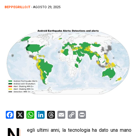
BEPPEGRILLO.IT
- AGOSTO 29, 2025
F
X
W
L
T
E
C
P
a
h
i
h
m
o
r
N
egli ultimi anni, la tecnologia ha dato una mano
c
a
n
r
a
p
i