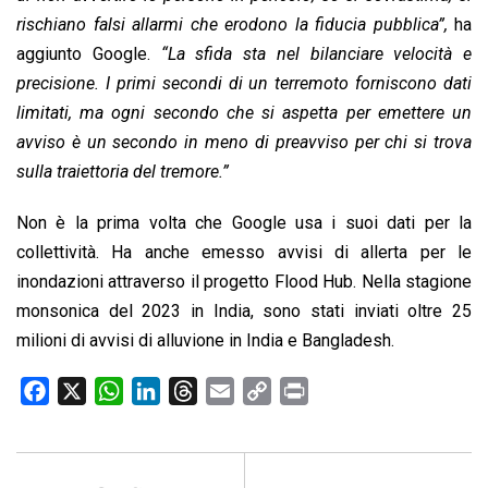
rischiano falsi allarmi che erodono la fiducia pubblica”,
ha
aggiunto Google.
“La sfida sta nel bilanciare velocità e
precisione. I primi secondi di un terremoto forniscono dati
limitati, ma ogni secondo che si aspetta per emettere un
avviso è un secondo in meno di preavviso per chi si trova
sulla traiettoria del tremore.”
Non è la prima volta che Google usa i suoi dati per la
collettività. Ha anche emesso avvisi di allerta per le
inondazioni attraverso il progetto Flood Hub. Nella stagione
monsonica del 2023 in India, sono stati inviati oltre 25
milioni di avvisi di alluvione in India e Bangladesh.
F
X
W
L
T
E
C
P
a
h
i
h
m
o
r
c
a
n
r
a
p
i
e
t
k
e
i
y
n