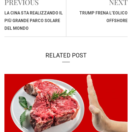
PREVIOUS
NEXT
b
s
e
a
l
L
t
o
A
d
d
i
LA CINA STA REALIZZANDO IL
TRUMP FRENA L’EOLICO
o
p
I
s
n
PIÙ GRANDE PARCO SOLARE
OFFSHORE
k
p
n
k
DEL MONDO
RELATED POST