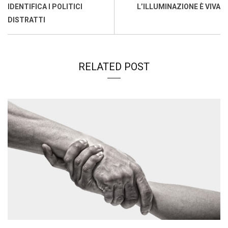
o
p
I
s
n
IDENTIFICA I POLITICI
L’ILLUMINAZIONE È VIVA
k
p
n
k
DISTRATTI
RELATED POST