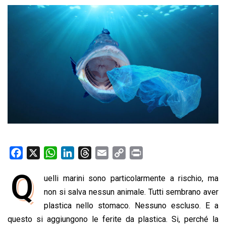
F
X
W
L
T
E
C
P
a
h
i
h
m
o
r
Q
uelli marini sono particolarmente a rischio, ma
c
a
n
r
a
p
i
e
non si salva nessun animale. Tutti sembrano aver
t
k
e
i
y
n
b
s
e
a
l
L
t
plastica nello stomaco. Nessuno escluso.
E a
o
A
d
d
i
questo si aggiungono le ferite da plastica. Si, perché la