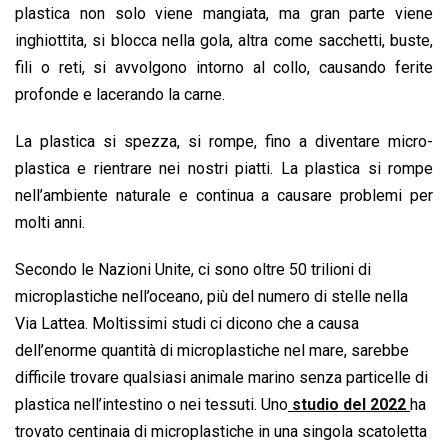
o
p
I
s
n
plastica non solo viene mangiata, ma gran parte viene
k
p
n
k
inghiottita, si blocca nella gola, altra come sacchetti, buste,
fili o reti, si avvolgono intorno al collo, causando ferite
profonde e lacerando la carne.
La plastica si spezza, si rompe, fino a diventare micro-
plastica e rientrare nei nostri piatti. La plastica si rompe
nell’ambiente naturale e continua a causare problemi per
molti anni.
Secondo le Nazioni Unite, ci sono oltre 50 trilioni di
microplastiche nell’oceano, più del numero di stelle nella
Via Lattea. Moltissimi studi ci dicono che a causa
dell’enorme quantità di microplastiche nel mare, sarebbe
difficile trovare qualsiasi animale marino senza particelle di
plastica nell’intestino o nei tessuti. Uno
studio del 2022
ha
trovato centinaia di microplastiche in una singola scatoletta