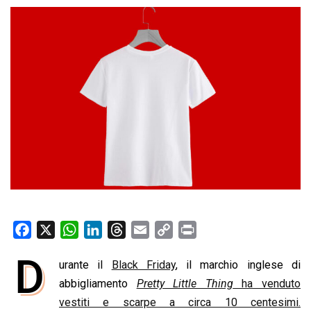
F
X
W
L
T
E
C
P
a
h
i
h
m
o
r
D
urante il
Black Friday
, il marchio inglese di
c
a
n
r
a
p
i
e
abbigliamento
t
k
e
Pretty Little Thing
i
y
n
ha venduto
b
s
e
a
l
L
t
vestiti e scarpe a circa 10 centesimi.