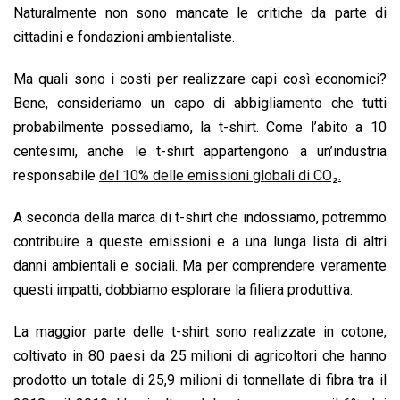
o
A
d
d
i
Naturalmente non sono mancate le critiche da parte di
o
p
I
s
n
cittadini e fondazioni ambientaliste.
k
p
n
k
Ma quali sono i costi per realizzare capi così economici?
Bene, consideriamo un capo di abbigliamento che tutti
probabilmente possediamo, la t-shirt. Come l’abito a 10
centesimi, anche le t-shirt appartengono a un’industria
responsabile
del 10% delle emissioni globali di CO₂.
A seconda della marca di t-shirt che indossiamo, potremmo
contribuire a queste emissioni e a una lunga lista di altri
danni ambientali e sociali. Ma per comprendere veramente
questi impatti, dobbiamo esplorare la filiera produttiva.
La maggior parte delle t-shirt sono realizzate in cotone,
coltivato in 80 paesi da 25 milioni di agricoltori che hanno
prodotto un totale di 25,9 milioni di tonnellate di fibra tra il