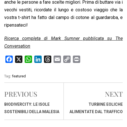
anche le persone a fare scelte migliori. Prima di buttare via i
vecchi vestiti, ricordate il lungo e costoso viaggio che la
vostra t-shirt ha fatto dal campo di cotone al guardaroba, e
ripensateci!
Ricerca completa di Mark Sumner pubblicata su The
Conversation
F
X
W
L
T
E
C
P
a
h
i
h
m
o
r
c
a
n
r
a
p
i
Tag:
featured
e
t
k
e
i
y
n
b
s
e
a
l
L
t
PREVIOUS
NEXT
o
A
d
d
i
o
p
I
s
n
BIODIVERCITY: LE ISOLE
TURBINE EOLICHE
k
p
n
k
SOSTENIBILI DELLA MALESIA
ALIMENTATE DAL TRAFFICO