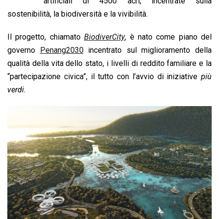
b
s
e
a
l
L
t
artificiali di 4500 acri, incentrate sulla
o
A
d
d
i
sostenibilità, la biodiversità e la vivibilità.
o
p
I
s
n
Il progetto, chiamato
BiodiverCity
,
è nato come piano del
k
p
n
k
governo
Penang2030
incentrato sul miglioramento della
qualità della vita dello stato, i livelli di reddito familiare e la
“partecipazione civica”, il tutto con l’avvio di iniziative
più
verdi.