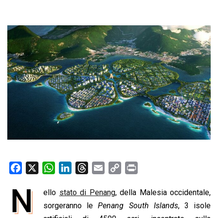
F
X
W
L
T
E
C
P
a
h
i
h
m
o
r
N
ello
stato di Penang
, della Malesia occidentale,
c
a
n
r
a
p
i
e
sorgeranno le
t
k
e
Penang South Islands
i
y
n
, 3 isole