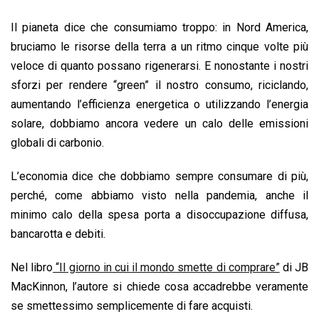
o
A
d
d
i
Il pianeta dice che consumiamo troppo: in Nord America,
o
p
I
s
n
bruciamo le risorse della terra a un ritmo cinque volte più
k
p
n
k
veloce di quanto possano rigenerarsi. E nonostante i nostri
sforzi per rendere “green” il nostro consumo, riciclando,
aumentando l’efficienza energetica o utilizzando l’energia
solare, dobbiamo ancora vedere un calo delle emissioni
globali di carbonio.
L’economia dice che dobbiamo sempre consumare di più,
perché, come abbiamo visto nella pandemia, anche il
minimo calo della spesa porta a disoccupazione diffusa,
bancarotta e debiti.
Nel libro
“Il giorno in cui il mondo smette di comprare”
di JB
MacKinnon, l’autore si chiede cosa accadrebbe veramente
se smettessimo semplicemente di fare acquisti.