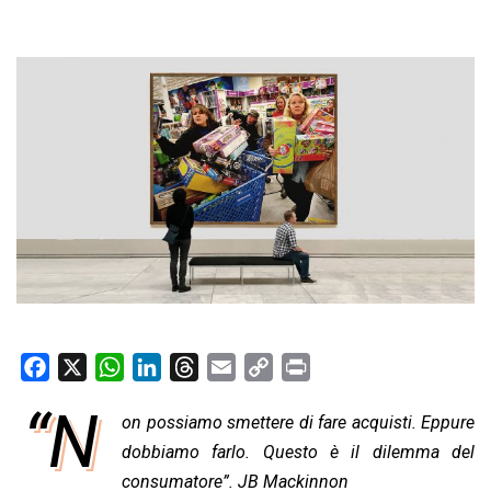
F
X
W
L
T
E
C
P
a
h
i
h
m
o
r
“N
on possiamo smettere di fare acquisti. Eppure
c
a
n
r
a
p
i
e
dobbiamo farlo. Questo è il dilemma del
t
k
e
i
y
n
b
s
e
a
l
L
t
consumatore”. JB Mackinnon