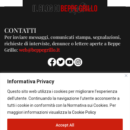
CONTATTI
Per inviare messaggi, comunicati stampa, segnalazioni,
richieste di interviste, denunce o lettere aperte a Beppe
Grillo:
web@beppegrillo.it
PUBBLICITA'
Informativa Privacy
Per la tua pubblicità su questo Blog:
Questo sito web utilizza i cookies per migliorare l'esperienza
pubblicita@beppegrillo.it
dell'utente. Continuando la navigazione l'utente acconsente a
tutti i cookie in conformità con la Normativa sui Cookies. Per
HOMEPAGE
COOKIE POLICY
PRIVACY POLICY
CONTATTI
maggiori informazioni visualizza la
Cookie Policy
Accept All
© Copyright 2026 - Il Blog di Beppe Grillo. All Rights Reserved - Powered by