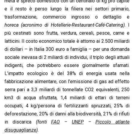
o
A
d
d
i
metà è spreco domestico con un centinaio di kg pro capite
o
p
I
s
n
e il resto è perso lungo la filiera nei settori primario,
k
p
n
k
trasformazione, commercio ingrosso o dettaglio e
horeca (acronimo di Hotellerie-Restaurant-Café-Catering)
. I
più cestinati sono frutta, verdura, cereali, pesce, carne e
latticini. Il costo economico totale è attorno ai 2.500 miliardi
di dollari – in Italia 300 euro a famiglia – per una domanda
sociale inevasa di 2 miliardi di individui, il triplo degli attuali
indigenti, che potrebbero essere giornalmente sfamati.
L’impatto ecologico è del 38% di energia usata nella
fabbricazione alimentare, con l’emissione di gas ad effetto
serra pari a 3,3 miliardi di tonnellate CO2 equivalenti, 250
km3 di acqua sfruttata, 1,4 miliardi di ettari di terreni
occupati, 4 kg/persona di fertilizzanti spruzzati, 25% di
deforestazione, 20% di danni alla biodiversità, 21% di rifiuti
in discarica
(fonti
FAO
–
UNEP
–
Piccolo atlante
disuguaglianze
).