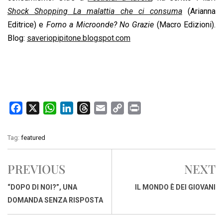
Shock Shopping La malattia
che ci consuma
(Arianna
Editrice) e
Forno a Microonde? No Grazie
(Macro Edizioni).
Blog:
saveriopipitone.blogspot.com
F
X
W
L
T
E
C
P
a
h
i
h
m
o
r
c
a
n
r
a
p
i
Tag:
featured
e
t
k
e
i
y
n
b
s
e
a
l
L
t
PREVIOUS
NEXT
o
A
d
d
i
o
p
I
s
n
“DOPO DI NOI?”, UNA
IL MONDO È DEI GIOVANI
k
p
n
k
DOMANDA SENZA RISPOSTA