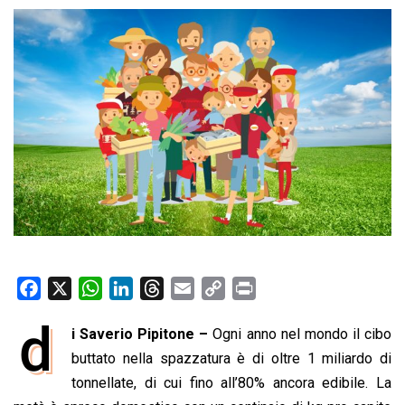
F
X
W
L
T
E
C
P
a
h
i
h
m
o
r
d
i Saverio Pipitone –
Ogni anno nel mondo il cibo
c
a
n
r
a
p
i
e
buttato nella spazzatura è di oltre 1 miliardo di
t
k
e
i
y
n
b
s
e
a
l
L
t
tonnellate, di cui fino all’80% ancora edibile. La