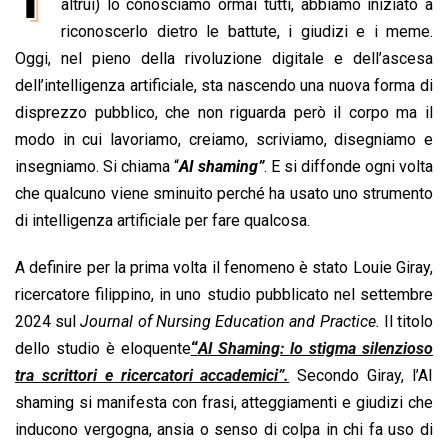
e
altrui) lo conosciamo ormai tutti, abbiamo iniziato a
t
k
e
i
y
n
b
s
e
a
l
L
t
riconoscerlo dietro le battute, i giudizi e i meme.
o
A
d
d
i
Oggi, nel pieno della rivoluzione digitale e dell’ascesa
o
p
I
s
n
dell’intelligenza artificiale, sta nascendo una nuova forma di
k
p
n
k
disprezzo pubblico, che non riguarda però il corpo ma il
modo in cui lavoriamo, creiamo, scriviamo, disegniamo e
insegniamo. Si chiama “
AI shaming”
. E si diffonde ogni volta
che qualcuno viene sminuito perché ha usato uno strumento
di intelligenza artificiale per fare qualcosa.
A definire per la prima volta il fenomeno è stato Louie Giray,
ricercatore filippino, in uno studio pubblicato nel settembre
2024 sul
Journal of Nursing Education and Practice.
Il titolo
dello studio è eloquente
“
AI Shaming: lo stigma silenzioso
tra scrittori e ricercatori accademici”.
Secondo Giray, l’AI
shaming si manifesta con frasi, atteggiamenti e giudizi che
inducono vergogna, ansia o senso di colpa in chi fa uso di