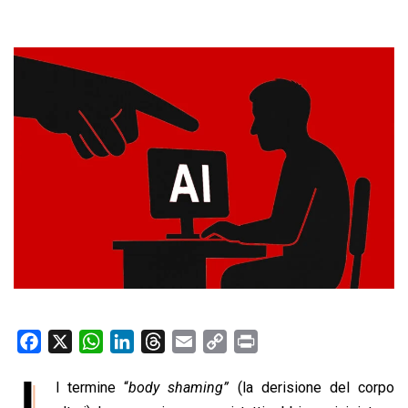
F
X
W
L
T
E
C
P
a
h
i
h
m
o
r
I
l termine “
body shaming”
(la derisione del corpo
c
a
n
r
a
p
i