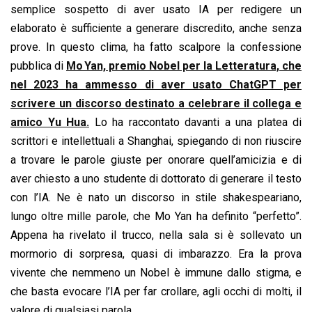
semplice sospetto di aver usato IA per redigere un
elaborato è sufficiente a generare discredito, anche senza
prove. In questo clima, ha fatto scalpore la confessione
pubblica di
Mo Yan, premio Nobel per la Letteratura, che
nel 2023 ha ammesso di aver usato ChatGPT per
scrivere un discorso destinato a celebrare il collega e
amico Yu Hua.
Lo ha raccontato davanti a una platea di
scrittori e intellettuali a Shanghai, spiegando di non riuscire
a trovare le parole giuste per onorare quell’amicizia e di
aver chiesto a uno studente di dottorato di generare il testo
con l’IA. Ne è nato un discorso in stile shakespeariano,
lungo oltre mille parole, che Mo Yan ha definito “perfetto”.
Appena ha rivelato il trucco, nella sala si è sollevato un
mormorio di sorpresa, quasi di imbarazzo. Era la prova
vivente che nemmeno un Nobel è immune dallo stigma, e
che basta evocare l’IA per far crollare, agli occhi di molti, il
valore di qualsiasi parola.