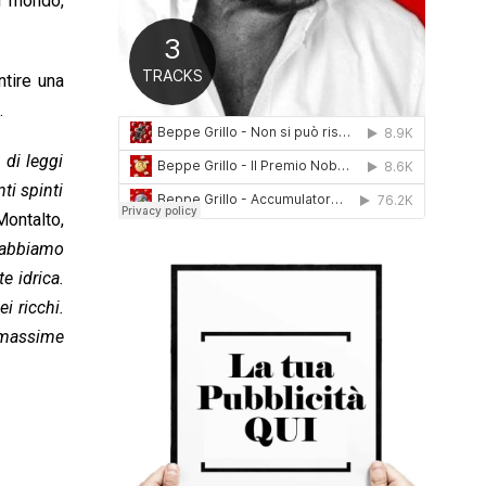
l mondo,
0
1
6
ntire una
.
 di leggi
ti spinti
ontalto,
è abbiamo
e idrica.
i ricchi.
e massime