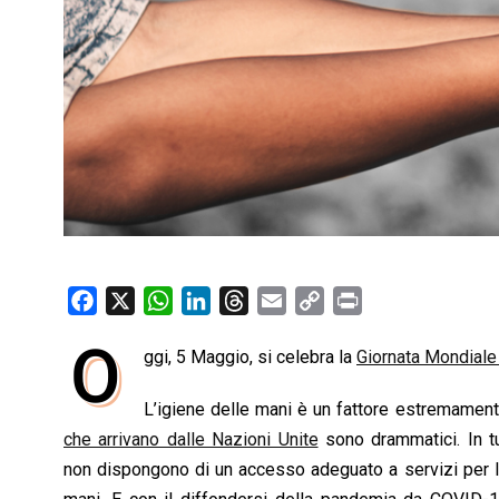
F
X
W
L
T
E
C
P
a
h
i
h
m
o
r
O
ggi, 5 Maggio, si celebra la
Giornata Mondiale 
c
a
n
r
a
p
i
e
t
k
e
i
y
n
L’igiene delle
mani
è un fattore estremamente
b
s
e
a
l
L
t
che arrivano dalle Nazioni Unite
sono drammatici. In tu
o
A
d
d
i
non
dispongono di un accesso adeguato a servizi per l’
o
p
I
s
n