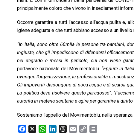
mani. E con il
diffondersi della pandemia da COVID-19
k
p
n
k
principalmente coloro che vivono in insediamenti informa
Occorre garantire a tutti l’accesso all’acqua pulita e, 
igiene adeguata e che tutti abbiano accesso a un livello 
“In Italia, sono oltre 60mila le persone tra bambini, d
ingiuste, che gli impediscono di difendersi efficacement
nel degrado e messi in pericolo, cui non viene garanti
portavoce nazionale del Movimentoblu.
“Eppure in Ital
ovunque l’organizzazione, le professionalità e maestranze, 
Gli impoveriti dispongono di poca acqua e di scarsa qua
La politica deve risolvere questo paradosso”.
“
Facciamo
autorità in materia sanitaria e agire per garantire il diritt
Sosteniamo l’appello del Movimentoblu, nella speranza c
F
X
W
L
T
E
C
P