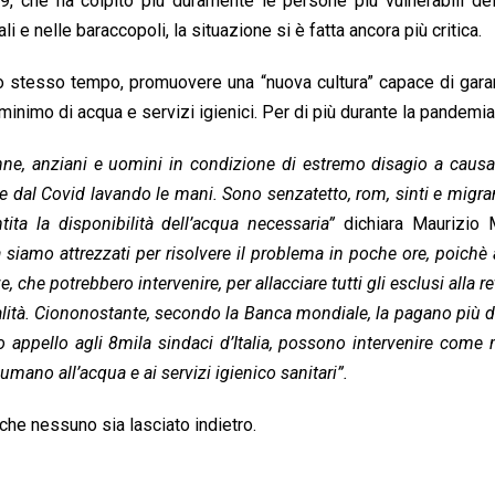
, che ha colpito più duramente le persone più vulnerabili de
li e nelle
baraccopoli, la situazione si è fatta ancora più critica.
allo stesso tempo, promuovere una “nuova cultura” capace di gara
minimo di acqua e servizi igienici. Per di più durante la pandemia
onne, anziani e uomini in condizione di estremo disagio a causa
e dal Covid lavando le mani. Sono senzatetto, rom, sinti e migran
ta la disponibilità dell’acqua necessaria”
dichiara Maurizio M
ia siamo attrezzati per risolvere il problema in poche ore, poich
che potrebbero intervenire, per allacciare tutti gli esclusi alla ret
lità. Ciononostante, secondo la Banca mondiale, la pagano più de
 appello agli 8mila sindaci d’Italia, possono intervenire com
o umano all’acqua e ai servizi igienico sanitari”.
he nessuno sia lasciato indietro.