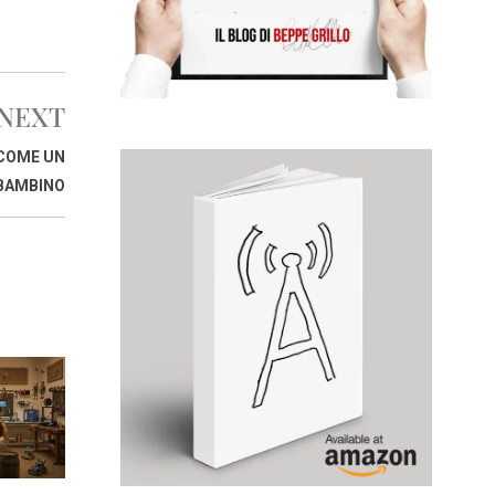
NEXT
 COME UN
BAMBINO