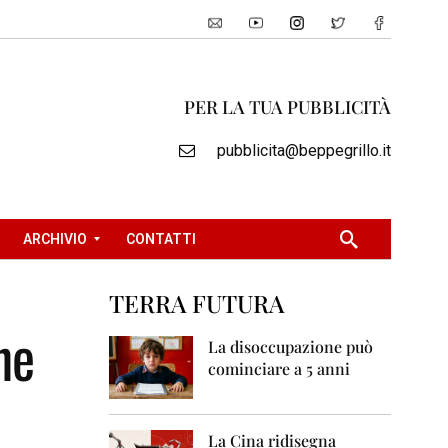
PER LA TUA PUBBLICITÀ
pubblicita@beppegrillo.it
ARCHIVIO
CONTATTI
TERRA FUTURA
2
ne
0
La disoccupazione può
0
cominciare a 5 anni
5
2
0
La Cina ridisegna