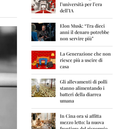
0
l’università per l’era
6
dell’IA
2
0
Elon Musk: “Tra dieci
0
anni il denaro potrebbe
7
non servire più”
2
0
La Generazione che non
0
8
riesce più a uscire di
casa
2
0
0
Gli allevamenti di polli
9
stanno alimentando i
batteri della diarrea
2
umana
0
1
0
In Cina ora si affitta
mezzo letto: la nuova
2
frontiera del risparmio