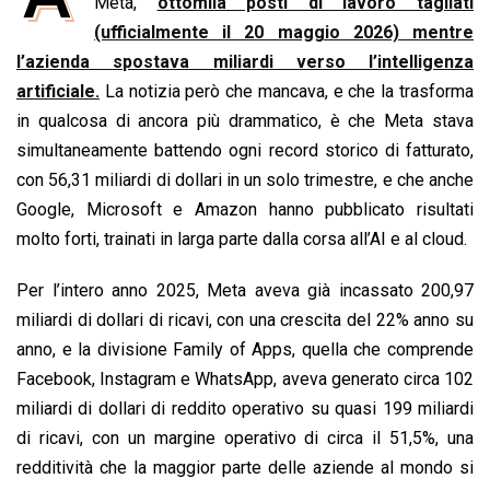
e
Meta,
t
ottomila posti di lavoro tagliati
k
e
i
y
n
b
s
e
a
l
L
t
(ufficialmente il 20 maggio 2026) mentre
o
A
d
d
i
l’azienda spostava miliardi verso l’intelligenza
o
p
I
s
n
artificiale.
La notizia però che mancava, e che la trasforma
k
p
n
k
in qualcosa di ancora più drammatico, è che Meta stava
simultaneamente battendo ogni record storico di fatturato,
con 56,31 miliardi di dollari in un solo trimestre, e che anche
Google, Microsoft e Amazon hanno pubblicato risultati
molto forti, trainati in larga parte dalla corsa all’AI e al cloud.
Per l’intero anno 2025, Meta aveva già incassato 200,97
miliardi di dollari di ricavi, con una crescita del 22% anno su
anno, e la divisione Family of Apps, quella che comprende
Facebook, Instagram e WhatsApp, aveva generato circa 102
miliardi di dollari di reddito operativo su quasi 199 miliardi
di ricavi, con un margine operativo di circa il 51,5%, una
redditività che la maggior parte delle aziende al mondo si