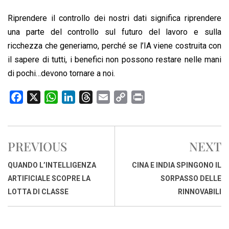
Riprendere il controllo dei nostri dati significa riprendere
una parte del controllo sul futuro del lavoro e sulla
ricchezza che generiamo, perché se l’IA viene costruita con
il sapere di tutti, i benefici non possono restare nelle mani
di pochi…devono tornare a noi.
F
X
W
L
T
E
C
P
a
h
i
h
m
o
r
c
a
n
r
a
p
i
e
t
k
e
i
y
n
PREVIOUS
NEXT
b
s
e
a
l
L
t
o
A
d
d
i
QUANDO L’INTELLIGENZA
CINA E INDIA SPINGONO IL
o
p
I
s
n
ARTIFICIALE SCOPRE LA
SORPASSO DELLE
k
p
n
k
LOTTA DI CLASSE
RINNOVABILI