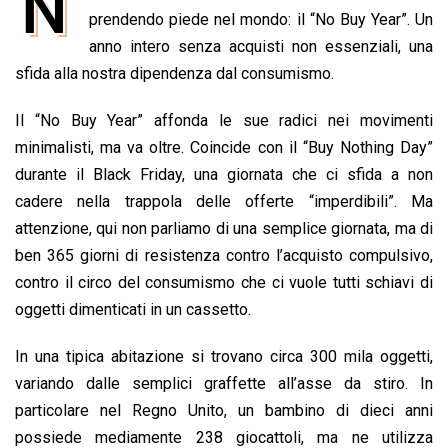
N
e
prendendo piede nel mondo: il “No Buy Year”. Un
t
k
e
i
y
n
b
s
e
a
l
L
t
anno intero senza acquisti non essenziali, una
o
A
d
d
i
sfida alla nostra dipendenza dal consumismo.
o
p
I
s
n
Il “No Buy Year” affonda le sue radici nei movimenti
k
p
n
k
minimalisti, ma va oltre. Coincide con il “Buy Nothing Day”
durante il Black Friday, una giornata che ci sfida a non
cadere nella trappola delle offerte “imperdibili”. Ma
attenzione, qui non parliamo di una semplice giornata, ma di
ben 365 giorni di resistenza contro l’acquisto compulsivo,
contro il circo del consumismo che ci vuole tutti schiavi di
oggetti dimenticati in un cassetto.
In una tipica abitazione si trovano circa 300 mila oggetti,
variando dalle semplici graffette all’asse da stiro. In
particolare nel Regno Unito, un bambino di dieci anni
possiede mediamente 238 giocattoli, ma ne utilizza