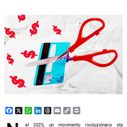
F
X
W
L
T
E
C
P
a
h
i
h
m
o
r
el 2025, un movimento rivoluzionario sta
c
a
n
r
a
p
i