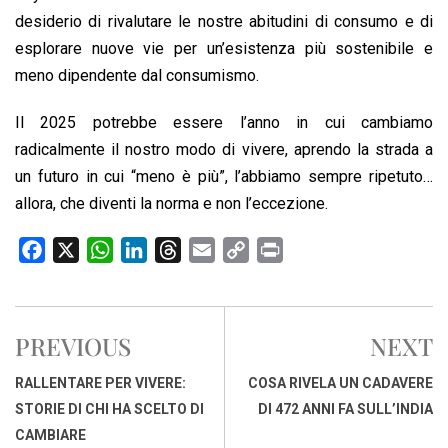
desiderio di rivalutare le nostre abitudini di consumo e di
esplorare nuove vie per un’esistenza più sostenibile e
meno dipendente dal consumismo.
Il 2025 potrebbe essere l’anno in cui cambiamo
radicalmente il nostro modo di vivere, aprendo la strada a
un futuro in cui “meno è più”, l’abbiamo sempre ripetuto…
allora, che diventi la norma e non l’eccezione.
F
X
W
L
T
E
C
P
a
h
i
h
m
o
r
c
a
n
r
a
p
i
e
t
k
e
i
y
n
PREVIOUS
NEXT
b
s
e
a
l
L
t
o
A
d
d
i
RALLENTARE PER VIVERE:
COSA RIVELA UN CADAVERE
o
p
I
s
n
STORIE DI CHI HA SCELTO DI
DI 472 ANNI FA SULL’INDIA
k
p
n
k
CAMBIARE