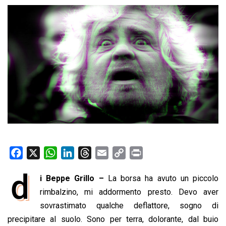
F
X
W
L
T
E
C
P
a
h
i
h
m
o
r
d
i Beppe Grillo –
La borsa ha avuto un piccolo
c
a
n
r
a
p
i
e
rimbalzino, mi addormento presto. Devo aver
t
k
e
i
y
n
b
s
e
a
l
L
t
sovrastimato qualche deflattore, sogno di
o
A
d
d
i
precipitare al suolo. Sono per terra, dolorante, dal buio