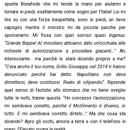
o
p
I
s
n
spunta Bonafede che mi tende la mano per aiutarmi a
k
p
n
k
tornare in piedi, esattamente come sogno per l’Italia! Lui mi
tira su con una forza inaspettata, sono in piedi, un lieve
capogiro mentre il ministro mi da piccole pacche per
spolverarmi. Mi fissa con quel sorriso quasi ingenuo:
“Grande Beppe! Al ministero abbiamo dato un’occhiata alle
richieste di autorizzazione a procedere giacenti…”
Ah,
interessante… ma perchè lo starà dicendo proprio a me?
“C’era anche il tuo nome, Grillo Giuseppe, nel 2014 ti hanno
denunciato perchè hai detto: Napolitano non deve
dimettersi, deve costituirsi.
Reato di vilipendio
“.
R
iprende
quel senso di fastidio allo stomaco che mi tiene sveglio
tutte le notti, tranne questa.
“Ho concesso l’autorizzazione,
mi sembrava corretto, perchè il MoVimento è diverso, in
tutto. E mi sembrava corretto dirtelo…”
Ma che cosa sta
dicendo? Apro gli occhi, ancora a terra e con il telefono in
mano, l’Elevato sogna la realtà.