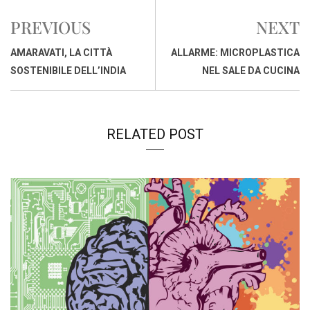
b
s
e
a
l
L
t
PREVIOUS
NEXT
o
A
d
d
i
o
p
I
s
n
AMARAVATI, LA CITTÀ
ALLARME: MICROPLASTICA
k
p
n
k
SOSTENIBILE DELL’INDIA
NEL SALE DA CUCINA
RELATED POST