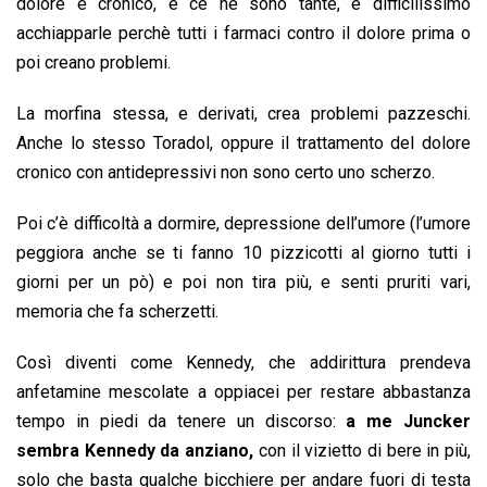
dolore è cronico, e ce ne sono tante, è difficilissimo
acchiapparle perchè tutti i farmaci contro il dolore prima o
poi creano problemi.
La morfina stessa, e derivati, crea problemi pazzeschi.
Anche lo stesso Toradol, oppure il trattamento del dolore
cronico con antidepressivi non sono certo uno scherzo.
Poi c’è difficoltà a dormire, depressione dell’umore (l’umore
peggiora anche se ti fanno 10 pizzicotti al giorno tutti i
giorni per un pò) e poi non tira più, e senti pruriti vari,
memoria che fa scherzetti.
Così diventi come Kennedy, che addirittura prendeva
anfetamine mescolate a oppiacei per restare abbastanza
tempo in piedi da tenere un discorso:
a me Juncker
sembra Kennedy da anziano,
con il vizietto di bere in più,
solo che basta qualche bicchiere per andare fuori di testa