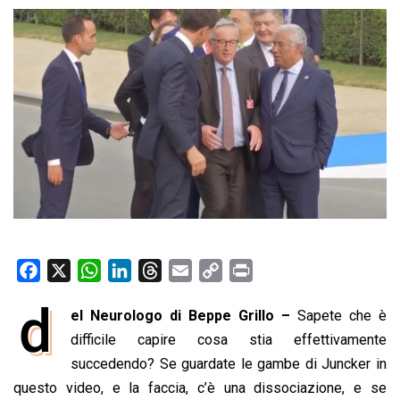
F
X
W
L
T
E
C
P
a
h
i
h
m
o
r
d
el Neurologo di Beppe Grillo –
Sapete che è
c
a
n
r
a
p
i
e
difficile capire cosa stia effettivamente
t
k
e
i
y
n
b
s
e
a
l
L
t
succedendo? Se guardate le gambe di Juncker in
o
A
d
d
i
questo video, e la faccia, c’è una dissociazione, e se