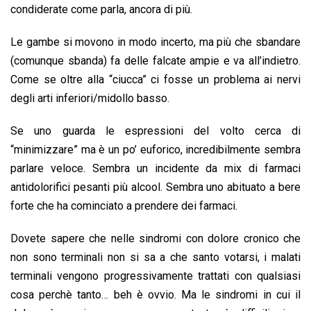
o
p
I
s
n
condiderate come parla, ancora di più.
k
p
n
k
Le gambe si movono in modo incerto, ma più che sbandare
(comunque sbanda) fa delle falcate ampie e va all’indietro.
Come se oltre alla “ciucca” ci fosse un problema ai nervi
degli arti inferiori/midollo basso.
Se uno guarda le espressioni del volto cerca di
“minimizzare” ma è un po’ euforico, incredibilmente sembra
parlare veloce. Sembra un incidente da mix di farmaci
antidolorifici pesanti più alcool. Sembra uno abituato a bere
forte che ha cominciato a prendere dei farmaci.
Dovete sapere che nelle sindromi con dolore cronico che
non sono terminali non si sa a che santo votarsi, i malati
terminali vengono progressivamente trattati con qualsiasi
cosa perchè tanto… beh è ovvio. Ma le sindromi in cui il