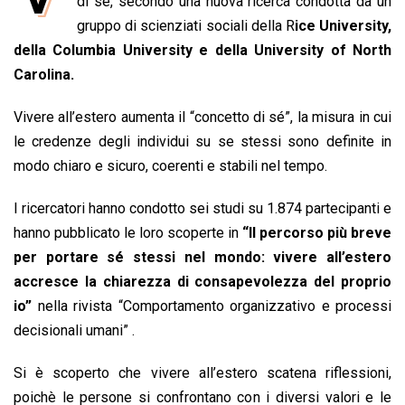
e
di sè, secondo una nuova ricerca condotta da un
t
k
e
i
y
n
b
s
e
a
l
L
t
gruppo di scienziati sociali della R
ice University,
o
A
d
d
i
della Columbia University e della University of North
o
p
I
s
n
Carolina.
k
p
n
k
Vivere all’estero aumenta il “concetto di sé”, la misura in cui
le credenze degli individui su se stessi sono definite in
modo chiaro e sicuro, coerenti e stabili nel tempo.
I ricercatori hanno condotto sei studi su 1.874 partecipanti e
hanno pubblicato le loro scoperte in
“Il percorso più breve
per portare sé stessi nel mondo: vivere all’estero
accresce la chiarezza di consapevolezza del proprio
io”
nella rivista “Comportamento organizzativo e processi
decisionali umani” .
Si è scoperto che vivere all’estero scatena riflessioni,
poichè le persone si confrontano con i diversi valori e le