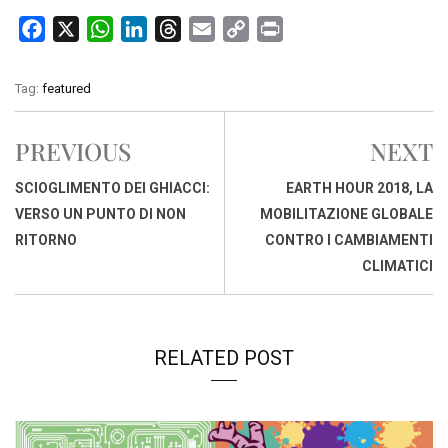
F
X
W
L
T
E
C
P
a
h
i
h
m
o
r
c
a
n
r
a
p
i
Tag:
featured
e
t
k
e
i
y
n
b
s
e
a
l
L
t
PREVIOUS
NEXT
o
A
d
d
i
o
p
I
s
n
SCIOGLIMENTO DEI GHIACCI:
EARTH HOUR 2018, LA
k
p
n
k
VERSO UN PUNTO DI NON
MOBILITAZIONE GLOBALE
RITORNO
CONTRO I CAMBIAMENTI
CLIMATICI
RELATED POST