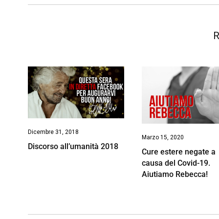
k
p
n
k
R
Dicembre 31, 2018
Marzo 15, 2020
Discorso all’umanità 2018
Cure estere negate a
causa del Covid-19.
Aiutiamo Rebecca!