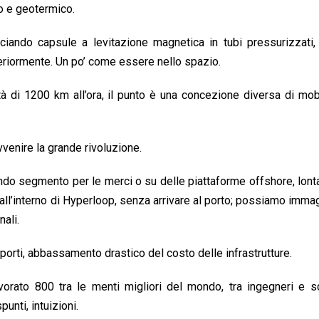
ico e geotermico.
anciando capsule a levitazione magnetica in tubi pressurizzati,
teriormente. Un po’ come essere nello spazio.
à di 1200 km all’ora, il punto è una concezione diversa di mobi
enire la grande rivoluzione.
ndo segmento per le merci o su delle piattaforme offshore, lont
er all’interno di Hyperloop, senza arrivare al porto; possiamo imma
ali.
orti, abbassamento drastico del costo delle infrastrutture.
rato 800 tra le menti migliori del mondo, tra ingegneri e sci
unti, intuizioni.