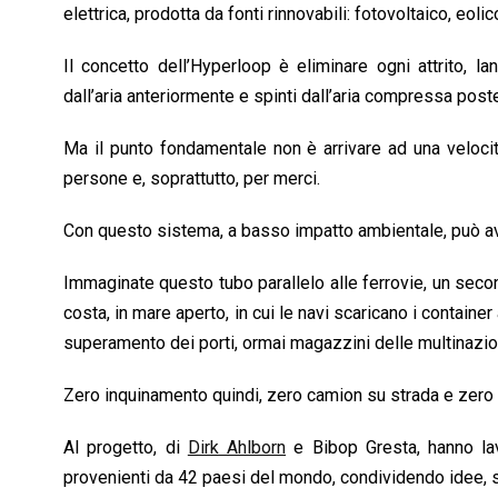
o
A
d
d
i
elettrica, prodotta da fonti rinnovabili: fotovoltaico, eol
o
p
I
s
n
Il concetto dell’Hyperloop è eliminare ogni attrito, l
k
p
n
k
dall’aria anteriormente e spinti dall’aria compressa pos
Ma il punto fondamentale non è arrivare ad una velocit
persone e, soprattutto, per merci.
Con questo sistema, a basso impatto ambientale, può avv
Immaginate questo tubo parallelo alle ferrovie, un seco
costa, in mare aperto, in cui le navi scaricano i contain
superamento dei porti, ormai magazzini delle multinazion
Zero inquinamento quindi, zero camion su strada e zero p
Al progetto, di
Dirk Ahlborn
e Bibop Gresta, hanno lavo
provenienti da 42 paesi del mondo, condividendo idee, sp