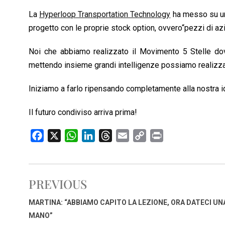
La
Hyperloop Transportation Technology
ha messo su un 
progetto con le proprie stock option, ovvero“pezzi di az
Noi che abbiamo realizzato il Movimento 5 Stelle do
mettendo insieme grandi intelligenze possiamo realizza
Iniziamo a farlo ripensando completamente alla nostra id
Il futuro condiviso arriva prima!
F
X
W
L
T
E
C
P
a
h
i
h
m
o
r
c
a
n
r
a
p
i
e
t
k
e
i
y
n
PREVIOUS
b
s
e
a
l
L
t
o
A
d
d
i
MARTINA: “ABBIAMO CAPITO LA LEZIONE, ORA DATECI UN
o
p
I
s
n
MANO”