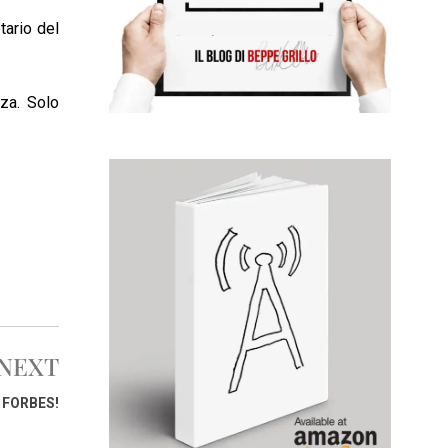
tario del
za. Solo
NEXT
U FORBES!