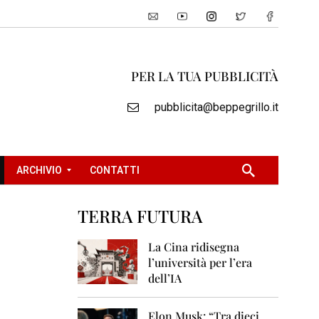
PER LA TUA PUBBLICITÀ
pubblicita@beppegrillo.it
ARCHIVIO
CONTATTI
TERRA FUTURA
2
0
La Cina ridisegna
0
l’università per l’era
5
dell’IA
2
0
Elon Musk: “Tra dieci