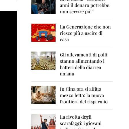
0
anni il denaro potrebbe
6
non servire più”
2
0
La Generazione che non
0
7
riesce più a uscire di
casa
2
0
0
Gli allevamenti di polli
8
stanno alimentando i
batteri della diarrea
2
umana
0
0
9
In Cina ora si affitta
mezzo letto: la nuova
2
frontiera del risparmio
0
1
0
La rivolta degli
scarafaggi: i giovani
2