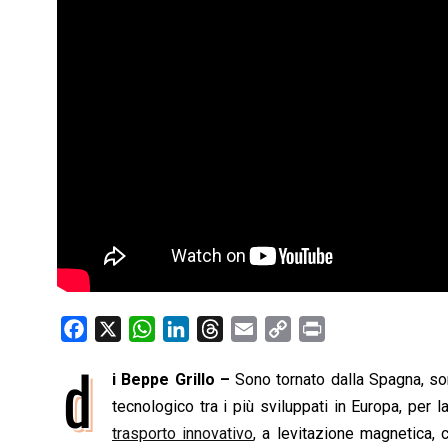
F
X
W
L
T
E
C
P
a
h
i
h
m
o
r
d
i Beppe Grillo –
Sono tornato dalla Spagna, sono
c
a
n
r
a
p
i
e
tecnologico tra i più sviluppati in Europa, pe
t
k
e
i
y
n
b
s
e
a
l
L
t
trasporto innovativo
, a levitazione magnetica, 