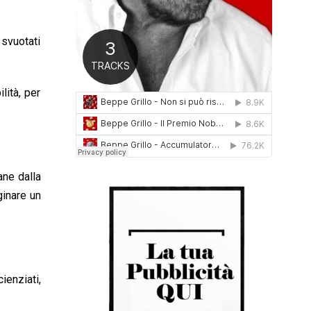
0
1
6
 svuotati
lità, per
ane dalla
ginare un
enziati,