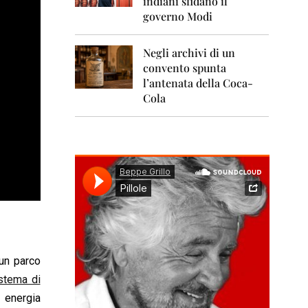
indiani sfidano il
0
1
governo Modi
1
Negli archivi di un
2
0
convento spunta
1
l’antenata della Coca-
2
Cola
2
0
1
3
2
0
1
4
2
0
 un parco
1
stema di
5
a energia
2